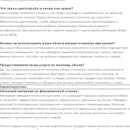
Что такое цветопроба и зачем она нужна?
Цветопроба позволяет увидеть, как будет выглядеть изображение на обоях до
окончательной печати. Перед печатью основного полотна, вы получите 1
бесплатную цветопробу, чтобы убедиться в правильности цветопередачи и
качества изображения или выбрать правильную тональность вашего
изображения. Дополнительно вы можете заказать 4 цветопробы размером 50х50
см за 1500р.
Можно ли использовать ваши обои в ванных комнатах или кухнях?
Да, наши обои можно использовать в ванных комнатах и кухнях. Они подходят для
влажных помещений, так как обладают высокой устойчивостью к влаге. Однако
важно помнить, что обои не должны подвергаться прямому контакту с водой.
Предоставляете ли вы услуги по монтажу обоев?
Да, мы предлагаем услугу по монтажу обоев. Стоимость монтажа начинается от
450р/м² и зависит от нескольких факторов, таких как высота стен, монтаж на
потолок, сложная геометрия стен и общее количество квадратных метров. Чтобы
узнать точную стоимость и обсудить все детали, пожалуйста, свяжитесь с нами.
Характеристики
Нетканый материал на флизелиновой основе.
Материал обладает отличной адгезией, что упрощает процесс наклеивания обоев
и позволяет эффективно маскировать неровности и трещины на стенах. Обладает
высокой устойчивостью к растяжению и механическим повреждениям. Высокая
влагостойкость флизелинового полотна делает его идеальным для использования в
помещениях с повышенной влажностью, таких как ванные комнаты и кухни(без
прямого постоянного контакта с водой).
Почти гладкая текстура с легкой ворсистостью, придает обоям мягкость и приятные