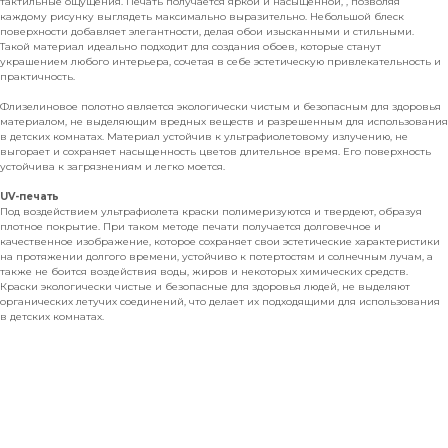
тактильные ощущения. Печать получается яркой и насыщенной, , позволяя
каждому рисунку выглядеть максимально выразительно. Небольшой блеск
поверхности добавляет элегантности, делая обои изысканными и стильными.
Такой материал идеально подходит для создания обоев, которые станут
украшением любого интерьера, сочетая в себе эстетическую привлекательность и
практичность.
Флизелиновое полотно является экологически чистым и безопасным для здоровья
материалом, не выделяющим вредных веществ и разрешенным для использования
в детских комнатах. Материал устойчив к ультрафиолетовому излучению, не
выгорает и сохраняет насыщенность цветов длительное время. Его поверхность
устойчива к загрязнениям и легко моется.
UV-печать
Под воздействием ультрафиолета краски полимеризуются и твердеют, образуя
плотное покрытие. При таком методе печати получается долговечное и
качественное изображение, которое сохраняет свои эстетические характеристики
на протяжении долгого времени, устойчиво к потертостям и солнечным лучам, а
также не боится воздействия воды, жиров и некоторых химических средств.
Краски экологически чистые и безопасные для здоровья людей, не выделяют
органических летучих соединений, что делает их подходящими для использования
в детских комнатах.