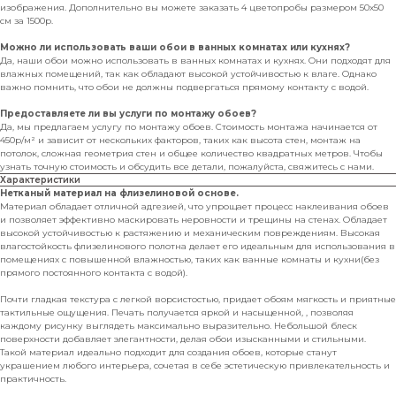
изображения. Дополнительно вы можете заказать 4 цветопробы размером 50х50
см за 1500р.
Можно ли использовать ваши обои в ванных комнатах или кухнях?
Да, наши обои можно использовать в ванных комнатах и кухнях. Они подходят для
влажных помещений, так как обладают высокой устойчивостью к влаге. Однако
важно помнить, что обои не должны подвергаться прямому контакту с водой.
Предоставляете ли вы услуги по монтажу обоев?
Да, мы предлагаем услугу по монтажу обоев. Стоимость монтажа начинается от
450р/м² и зависит от нескольких факторов, таких как высота стен, монтаж на
потолок, сложная геометрия стен и общее количество квадратных метров. Чтобы
узнать точную стоимость и обсудить все детали, пожалуйста, свяжитесь с нами.
Характеристики
Нетканый материал на флизелиновой основе.
Материал обладает отличной адгезией, что упрощает процесс наклеивания обоев
и позволяет эффективно маскировать неровности и трещины на стенах. Обладает
высокой устойчивостью к растяжению и механическим повреждениям. Высокая
влагостойкость флизелинового полотна делает его идеальным для использования в
помещениях с повышенной влажностью, таких как ванные комнаты и кухни(без
прямого постоянного контакта с водой).
Почти гладкая текстура с легкой ворсистостью, придает обоям мягкость и приятные
тактильные ощущения. Печать получается яркой и насыщенной, , позволяя
каждому рисунку выглядеть максимально выразительно. Небольшой блеск
поверхности добавляет элегантности, делая обои изысканными и стильными.
Такой материал идеально подходит для создания обоев, которые станут
украшением любого интерьера, сочетая в себе эстетическую привлекательность и
практичность.