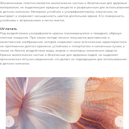
Флизелиновое полотно является экологически чистым и безопасным для здоровья
материалом, не выделяющим вредных веществ и разрешенным для использования
в детских комнатах. Материал устойчив к ультрафиолетовому излучению, не
выгорает и сохраняет насыщенность цветов длительное время. Его поверхность
устойчива к загрязнениям и легко моется.
UV-печать
Под воздействием ультрафиолета краски полимеризуются и твердеют, образуя
плотное покрытие. При таком методе печати получается долговечное и
качественное изображение, которое сохраняет свои эстетические характеристики
на протяжении долгого времени, устойчиво к потертостям и солнечным лучам, а
также не боится воздействия воды, жиров и некоторых химических средств.
Краски экологически чистые и безопасные для здоровья людей, не выделяют
органических летучих соединений, что делает их подходящими для использования
в детских комнатах.