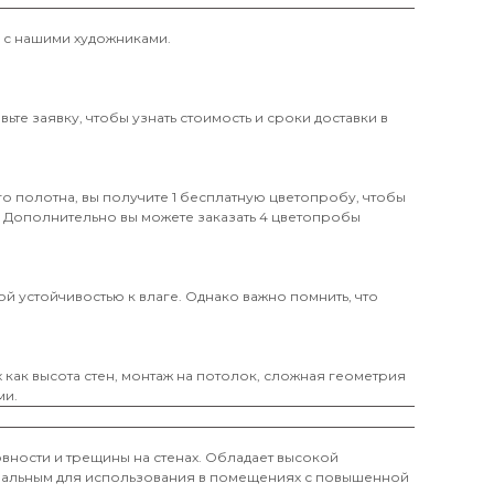
и с нашими художниками.
те заявку, чтобы узнать стоимость и сроки доставки в
о полотна, вы получите 1 бесплатную цветопробу, чтобы
. Дополнительно вы можете заказать 4 цветопробы
й устойчивостью к влаге. Однако важно помнить, что
х как высота стен, монтаж на потолок, сложная геометрия
ми.
вности и трещины на стенах. Обладает высокой
деальным для использования в помещениях с повышенной