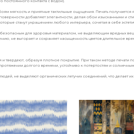
о постоянного контакта с водой).
обоям мягкость и приятные тактильные ощущения. Печать получается
поверхности добавляет элегантности, делая обои изысканными и ст
оторые станут украшением любого интерьера, сочетая в себе эстети
 безопасным для здоровья материалом, не выделяющим вредных вещ
ению, не выгорает и сохраняет насыщенность цветов длительное врем
 и твердеют, образуя плотное покрытие. При таком методе печати 
протяжении долгого времени, устойчиво к потертостям и солнечным 
юдей, не выделяют органических летучих соединений, что делает их