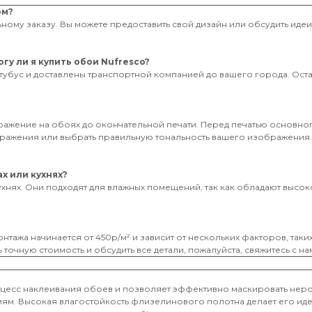
ом?
ному заказу. Вы можете предоставить свой дизайн или обсудить иде
гу ли я купить обои Nufresco?
тубус и доставлены транспортной компанией до вашего города. Оставь
бражение на обоях до окончательной печати. Перед печатью основног
ображения или выбрать правильную тональность вашего изображения
х или кухнях?
ухнях. Они подходят для влажных помещений, так как обладают высоко
нтажа начинается от 450р/м² и зависит от нескольких факторов, таки
 точную стоимость и обсудить все детали, пожалуйста, свяжитесь с на
оцесс наклеивания обоев и позволяет эффективно маскировать неро
иям. Высокая влагостойкость флизелинового полотна делает его и