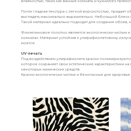
влажностью, таких как ванные комнаты и кухни(без прямог
Почти гладкая текстура с легкой ворсистостью, придает 
выглядеть максимально выразительно. Небольшой блеск 
Такой материал идеально подходит для создания обоев, к
Флизелиновое полотно является экологически чистым и
комнатах. Материал устойчив к ультрафиолетовому излуч
моется.
UV-печать
Под воздействием ультрафиолета краски полимеризуются
которое сохраняет свои эстетические характеристики на 
некоторых химических средств.
Краски экологически чистые и безопасные для здоровья л