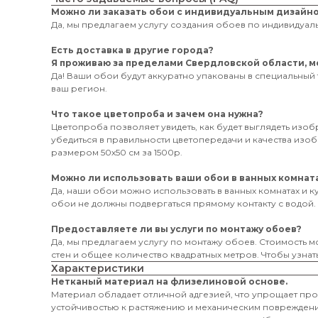
Можно ли заказать обои с индивидуальным дизайн
Да, мы предлагаем услугу создания обоев по индивидуаль
Есть доставка в другие города?
Я проживаю за пределами Свердловской области, мо
Да! Ваши обои будут аккуратно упакованы в специальный 
ваш регион.
Что такое цветопроба и зачем она нужна?
Цветопроба позволяет увидеть, как будет выглядеть изо
убедиться в правильности цветопередачи и качества из
размером 50х50 см за 1500р.
Можно ли использовать ваши обои в ванных комната
Да, наши обои можно использовать в ванных комнатах и к
обои не должны подвергаться прямому контакту с водой.
Предоставляете ли вы услуги по монтажу обоев?
Да, мы предлагаем услугу по монтажу обоев. Стоимость мо
стен и общее количество квадратных метров. Чтобы узнать
Характеристики
Нетканый материал на флизелиновой основе.
Материал обладает отличной адгезией, что упрощает пр
устойчивостью к растяжению и механическим поврежден