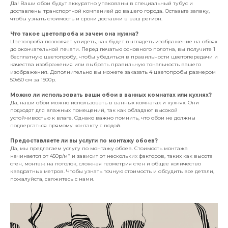
Да! Ваши обои будут аккуратно упакованы в специальный тубус и
доставлены транспортной компанией до вашего города. Оставьте заявку,
чтобы узнать стоимость и сроки доставки в ваш регион.
Что такое цветопроба и зачем она нужна?
Цветопроба позволяет увидеть, как будет выглядеть изображение на обоях
до окончательной печати. Перед печатью основного полотна, вы получите 1
бесплатную цветопробу, чтобы убедиться в правильности цветопередачи и
качества изображения или выбрать правильную тональность вашего
изображения. Дополнительно вы можете заказать 4 цветопробы размером
50х50 см за 1500р.
Можно ли использовать ваши обои в ванных комнатах или кухнях?
Да, наши обои можно использовать в ванных комнатах и кухнях. Они
подходят для влажных помещений, так как обладают высокой
устойчивостью к влаге. Однако важно помнить, что обои не должны
подвергаться прямому контакту с водой.
Предоставляете ли вы услуги по монтажу обоев?
Да, мы предлагаем услугу по монтажу обоев. Стоимость монтажа
начинается от 450р/м² и зависит от нескольких факторов, таких как высота
стен, монтаж на потолок, сложная геометрия стен и общее количество
квадратных метров. Чтобы узнать точную стоимость и обсудить все детали,
пожалуйста, свяжитесь с нами.