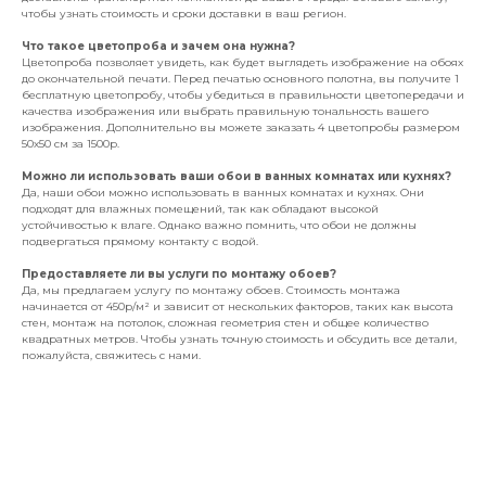
чтобы узнать стоимость и сроки доставки в ваш регион.
Что такое цветопроба и зачем она нужна?
Цветопроба позволяет увидеть, как будет выглядеть изображение на обоях
до окончательной печати. Перед печатью основного полотна, вы получите 1
бесплатную цветопробу, чтобы убедиться в правильности цветопередачи и
качества изображения или выбрать правильную тональность вашего
изображения. Дополнительно вы можете заказать 4 цветопробы размером
50х50 см за 1500р.
Можно ли использовать ваши обои в ванных комнатах или кухнях?
Да, наши обои можно использовать в ванных комнатах и кухнях. Они
подходят для влажных помещений, так как обладают высокой
устойчивостью к влаге. Однако важно помнить, что обои не должны
подвергаться прямому контакту с водой.
Предоставляете ли вы услуги по монтажу обоев?
Да, мы предлагаем услугу по монтажу обоев. Стоимость монтажа
начинается от 450р/м² и зависит от нескольких факторов, таких как высота
стен, монтаж на потолок, сложная геометрия стен и общее количество
квадратных метров. Чтобы узнать точную стоимость и обсудить все детали,
пожалуйста, свяжитесь с нами.