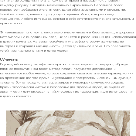
тактильные ощущения. Печать получается яркой и насыщенной, , позволяя
каждому рисунку выглядеть максимально выразительно. Небольшой блеск
поверхности добавляет элегантности, делая обои изысканными и стильными.
Такой материал идеально подходит для создания обоев, которые станут
украшением любого интерьера, сочетая в себе эстетическую привлекательность и
практичность.
Флизелиновое полотно является экологически чистым и безопасным для здоровья
материалом, не выделяющим вредных веществ и разрешенным для использования
в детских комнатах. Материал устойчив к ультрафиолетовому излучению, не
выгорает и сохраняет насыщенность цветов длительное время. Его поверхность
устойчива к загрязнениям и легко моется.
UV-печать
Под воздействием ультрафиолета краски полимеризуются и твердеют, образуя
плотное покрытие. При таком методе печати получается долговечное и
качественное изображение, которое сохраняет свои эстетические характеристики
на протяжении долгого времени, устойчиво к потертостям и солнечным лучам, а
также не боится воздействия воды, жиров и некоторых химических средств.
Краски экологически чистые и безопасные для здоровья людей, не выделяют
органических летучих соединений, что делает их подходящими для использования
в детских комнатах.