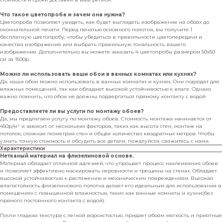
Что такое цветопроба и зачем она нужна?
Цветопроба позволяет увидеть, как будет выглядеть изображение на обоях до
окончательной печати. Перед печатью основного полотна, вы получите 1
бесплатную цветопробу, чтобы убедиться в правильности цветопередачи и
качества изображения или выбрать правильную тональность вашего
изображения. Дополнительно вы можете заказать 4 цветопробы размером 50х50
см за 1500р.
Можно ли использовать ваши обои в ванных комнатах или кухнях?
Да, наши обои можно использовать в ванных комнатах и кухнях. Они подходят для
влажных помещений, так как обладают высокой устойчивостью к влаге. Однако
важно помнить, что обои не должны подвергаться прямому контакту с водой.
Предоставляете ли вы услуги по монтажу обоев?
Да, мы предлагаем услугу по монтажу обоев. Стоимость монтажа начинается от
450р/м² и зависит от нескольких факторов, таких как высота стен, монтаж на
потолок, сложная геометрия стен и общее количество квадратных метров. Чтобы
узнать точную стоимость и обсудить все детали, пожалуйста, свяжитесь с нами.
Характеристики
Нетканый материал на флизелиновой основе.
Материал обладает отличной адгезией, что упрощает процесс наклеивания обоев
и позволяет эффективно маскировать неровности и трещины на стенах. Обладает
высокой устойчивостью к растяжению и механическим повреждениям. Высокая
влагостойкость флизелинового полотна делает его идеальным для использования в
помещениях с повышенной влажностью, таких как ванные комнаты и кухни(без
прямого постоянного контакта с водой).
Почти гладкая текстура с легкой ворсистостью, придает обоям мягкость и приятные