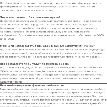
Да! Ваши обои будут аккуратно упакованы в специальный тубус и доставлены
транспортной компанией до вашего города. Оставьте заявку, чтобы узнать
стоимость и сроки доставки в ваш регион.
Что такое цветопроба и зачем она нужна?
Цветопроба позволяет увидеть, как будет выглядеть изображение на обоях до
окончательной печати. Перед печатью основного полотна, вы получите 1
бесплатную цветопробу, чтобы убедиться в правильности цветопередачи и
качества изображения или выбрать правильную тональность вашего
изображения. Дополнительно вы можете заказать 4 цветопробы размером 50х50
см за 1500р.
Можно ли использовать ваши обои в ванных комнатах или кухнях?
Да, наши обои можно использовать в ванных комнатах и кухнях. Они подходят для
влажных помещений, так как обладают высокой устойчивостью к влаге. Однако
важно помнить, что обои не должны подвергаться прямому контакту с водой.
Предоставляете ли вы услуги по монтажу обоев?
Да, мы предлагаем услугу по монтажу обоев. Стоимость монтажа начинается от
450р/м² и зависит от нескольких факторов, таких как высота стен, монтаж на
потолок, сложная геометрия стен и общее количество квадратных метров. Чтобы
узнать точную стоимость и обсудить все детали, пожалуйста, свяжитесь с нами.
Характеристики
Нетканый материал на флизелиновой основе.
Материал обладает отличной адгезией, что упрощает процесс наклеивания обоев
и позволяет эффективно маскировать неровности и трещины на стенах. Обладает
высокой устойчивостью к растяжению и механическим повреждениям. Высокая
влагостойкость флизелинового полотна делает его идеальным для использования в
помещениях с повышенной влажностью, таких как ванные комнаты и кухни(без
прямого постоянного контакта с водой).