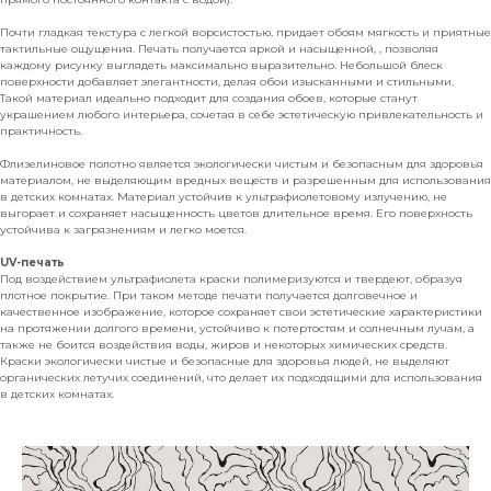
Почти гладкая текстура с легкой ворсистостью, придает обоям мягкость и приятные
тактильные ощущения. Печать получается яркой и насыщенной, , позволяя
каждому рисунку выглядеть максимально выразительно. Небольшой блеск
поверхности добавляет элегантности, делая обои изысканными и стильными.
Такой материал идеально подходит для создания обоев, которые станут
украшением любого интерьера, сочетая в себе эстетическую привлекательность и
практичность.
Флизелиновое полотно является экологически чистым и безопасным для здоровья
материалом, не выделяющим вредных веществ и разрешенным для использования
в детских комнатах. Материал устойчив к ультрафиолетовому излучению, не
выгорает и сохраняет насыщенность цветов длительное время. Его поверхность
устойчива к загрязнениям и легко моется.
UV-печать
Под воздействием ультрафиолета краски полимеризуются и твердеют, образуя
плотное покрытие. При таком методе печати получается долговечное и
качественное изображение, которое сохраняет свои эстетические характеристики
на протяжении долгого времени, устойчиво к потертостям и солнечным лучам, а
также не боится воздействия воды, жиров и некоторых химических средств.
Краски экологически чистые и безопасные для здоровья людей, не выделяют
органических летучих соединений, что делает их подходящими для использования
в детских комнатах.