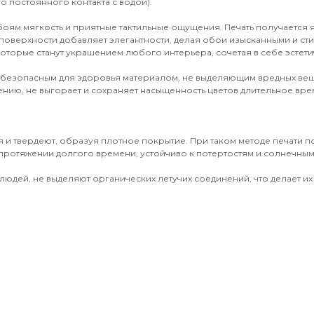
о постоянного контакта с водой).
обоям мягкость и приятные тактильные ощущения. Печать получается
поверхности добавляет элегантности, делая обои изысканными и ст
оторые станут украшением любого интерьера, сочетая в себе эстети
 безопасным для здоровья материалом, не выделяющим вредных вещ
ению, не выгорает и сохраняет насыщенность цветов длительное врем
 и твердеют, образуя плотное покрытие. При таком методе печати 
протяжении долгого времени, устойчиво к потертостям и солнечным 
юдей, не выделяют органических летучих соединений, что делает их