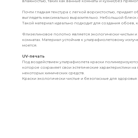
влажностью, таких как ванные комнаты и кухни(без прямог
Почти гладкая текстура с легкой ворсистостью, придает 
выглядеть максимально выразительно. Небольшой блеск 
Такой материал идеально подходит для создания обоев, к
Флизелиновое полотно является экологически чистым и
комнатах. Материал устойчив к ультрафиолетовому излуч
моется.
UV-печать
Под воздействием ультрафиолета краски полимеризуются
которое сохраняет свои эстетические характеристики на 
некоторых химических средств.
Краски экологически чистые и безопасные для здоровья л