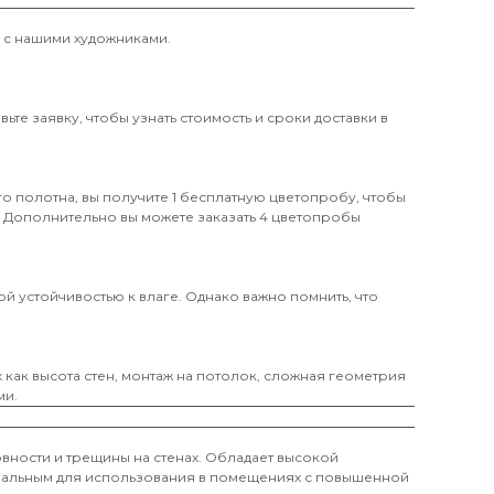
и с нашими художниками.
те заявку, чтобы узнать стоимость и сроки доставки в
о полотна, вы получите 1 бесплатную цветопробу, чтобы
. Дополнительно вы можете заказать 4 цветопробы
й устойчивостью к влаге. Однако важно помнить, что
х как высота стен, монтаж на потолок, сложная геометрия
ми.
вности и трещины на стенах. Обладает высокой
деальным для использования в помещениях с повышенной