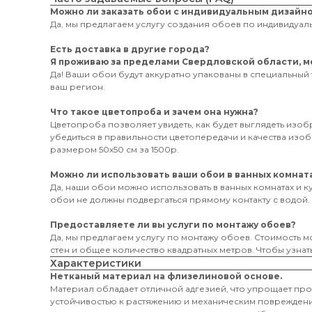
Можно ли заказать обои с индивидуальным дизайн
Да, мы предлагаем услугу создания обоев по индивидуаль
Есть доставка в другие города?
Я проживаю за пределами Свердловской области, мо
Да! Ваши обои будут аккуратно упакованы в специальный 
ваш регион.
Что такое цветопроба и зачем она нужна?
Цветопроба позволяет увидеть, как будет выглядеть изо
убедиться в правильности цветопередачи и качества из
размером 50х50 см за 1500р.
Можно ли использовать ваши обои в ванных комната
Да, наши обои можно использовать в ванных комнатах и к
обои не должны подвергаться прямому контакту с водой.
Предоставляете ли вы услуги по монтажу обоев?
Да, мы предлагаем услугу по монтажу обоев. Стоимость мо
стен и общее количество квадратных метров. Чтобы узнать
Характеристики
Нетканый материал на флизелиновой основе.
Материал обладает отличной адгезией, что упрощает пр
устойчивостью к растяжению и механическим поврежден