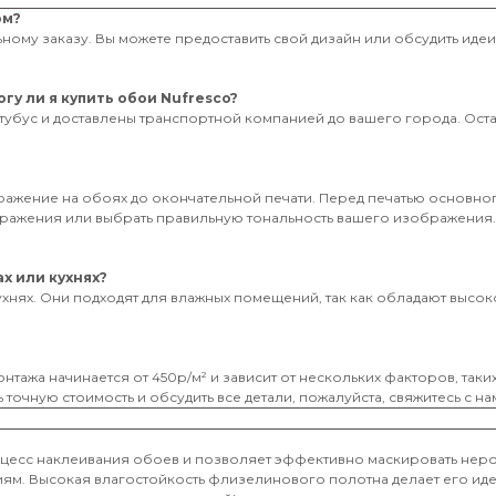
ом?
ному заказу. Вы можете предоставить свой дизайн или обсудить иде
гу ли я купить обои Nufresco?
тубус и доставлены транспортной компанией до вашего города. Оставь
бражение на обоях до окончательной печати. Перед печатью основног
ображения или выбрать правильную тональность вашего изображения
х или кухнях?
ухнях. Они подходят для влажных помещений, так как обладают высоко
нтажа начинается от 450р/м² и зависит от нескольких факторов, таки
 точную стоимость и обсудить все детали, пожалуйста, свяжитесь с на
оцесс наклеивания обоев и позволяет эффективно маскировать неро
иям. Высокая влагостойкость флизелинового полотна делает его и