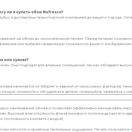
гу ли я купить обои Nufresco?
тубус и доставлены транспортной компанией до вашего города. Оставь
бражение на обоях до окончательной печати. Перед печатью основног
ображения или выбрать правильную тональность вашего изображения
х или кухнях?
ухнях. Они подходят для влажных помещений, так как обладают высоко
нтажа начинается от 450р/м² и зависит от нескольких факторов, таки
 точную стоимость и обсудить все детали, пожалуйста, свяжитесь с на
оцесс наклеивания обоев и позволяет эффективно маскировать неро
иям. Высокая влагостойкость флизелинового полотна делает его и
о постоянного контакта с водой).
обоям мягкость и приятные тактильные ощущения. Печать получается