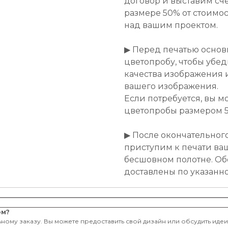
договор и выставим сче
размере 50% от стоимост
над вашим проектом.
▶ Перед печатью основ
цветопробу, чтобы убе
качества изображения 
вашего изображения.
Если потребуется, вы м
цветопробы размером 50
▶ После окончательног
приступим к печати ва
бесшовном полотне. Об
доставлены по указанн
ом?
ному заказу. Вы можете предоставить свой дизайн или обсудить иде