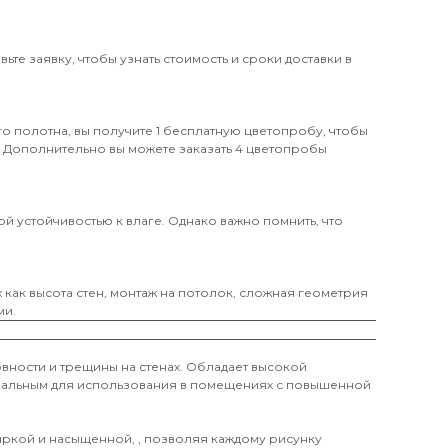
те заявку, чтобы узнать стоимость и сроки доставки в
о полотна, вы получите 1 бесплатную цветопробу, чтобы
. Дополнительно вы можете заказать 4 цветопробы
й устойчивостью к влаге. Однако важно помнить, что
х как высота стен, монтаж на потолок, сложная геометрия
ми.
вности и трещины на стенах. Обладает высокой
деальным для использования в помещениях с повышенной
 яркой и насыщенной, , позволяя каждому рисунку