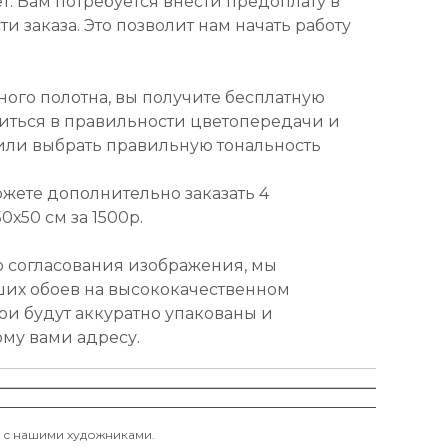
т. Вам потребуется внести предоплату в
и заказа. Это позволит нам начать работу
ного полотна, вы получите бесплатную
диться в правильности цветопередачи и
или выбрать правильную тональность
ожете дополнительно заказать 4
х50 см за 1500р.
о согласования изображения, мы
ших обоев на высококачественном
ои будут аккуратно упакованы и
ому вами адресу.
и с нашими художниками.