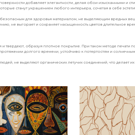
поверхности добавляет элегантности, делая обои изысканными и ст
оторые станут украшением любого интерьера, сочетая в себе эстети
 безопасным для здоровья материалом, не выделяющим вредных вещ
ению, не выгорает и сохраняет насыщенность цветов длительное врем
 и твердеют, образуя плотное покрытие. При таком методе печати 
протяжении долгого времени, устойчиво к потертостям и солнечным 
юдей, не выделяют органических летучих соединений, что делает их