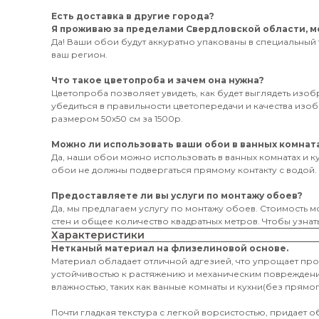
Есть доставка в другие города?
Я проживаю за пределами Свердловской области, мо
Да! Ваши обои будут аккуратно упакованы в специальный 
ваш регион.
Что такое цветопроба и зачем она нужна?
Цветопроба позволяет увидеть, как будет выглядеть изо
убедиться в правильности цветопередачи и качества из
размером 50х50 см за 1500р.
Можно ли использовать ваши обои в ванных комната
Да, наши обои можно использовать в ванных комнатах и к
обои не должны подвергаться прямому контакту с водой.
Предоставляете ли вы услуги по монтажу обоев?
Да, мы предлагаем услугу по монтажу обоев. Стоимость мо
стен и общее количество квадратных метров. Чтобы узнать
Характеристики
Нетканый материал на флизелиновой основе.
Материал обладает отличной адгезией, что упрощает пр
устойчивостью к растяжению и механическим поврежден
влажностью, таких как ванные комнаты и кухни(без прямог
Почти гладкая текстура с легкой ворсистостью, придает 