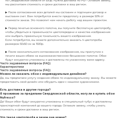
по Свердловской области от 500р. Нужна доставка по РФ? Оставьте заявку,
мы рассчитаем стоимость и сроки доставки в ваш регион.
▶ После согласования всех деталей мы составим и подпишем договор и
выставим счет. Вам потребуется внести предоплату в размере 50% от
стоимости заказа. Это позволит нам начать работу над вашим проектом.
▶ Перед печатью основного полотна, вы получите бесплатную цветопробу,
чтобы убедиться в правильности цветопередачи и качества изображения
или выбрать правильную тональность вашего изображения.
Если потребуется, вы можете дополнительно заказать 4 цветопробы
размером 50х50 см за 1500р.
▶ После окончательного согласования изображения, мы приступим к
печати ваших обоев на высококачественном бесшовном полотне. Обои
будут аккуратно упакованы и доставлены по указанному вами адресу.
Часто задаваемые вопросы (FAQ)
Характеристики
Часто задаваемые вопросы (FAQ)
Можно ли заказать обои с индивидуальным дизайном?
Да, мы предлагаем услугу создания обоев по индивидуальному заказу. Вы можете
предоставить свой дизайн или обсудить идеи с нашими художниками.
Есть доставка в другие города?
Я проживаю за пределами Свердловской области, могу ли я купить обои
Nufresco?
Да! Ваши обои будут аккуратно упакованы в специальный тубус и доставлены
транспортной компанией до вашего города. Оставьте заявку, чтобы узнать
стоимость и сроки доставки в ваш регион.
Что такое цветопроба и зачем она нужна?