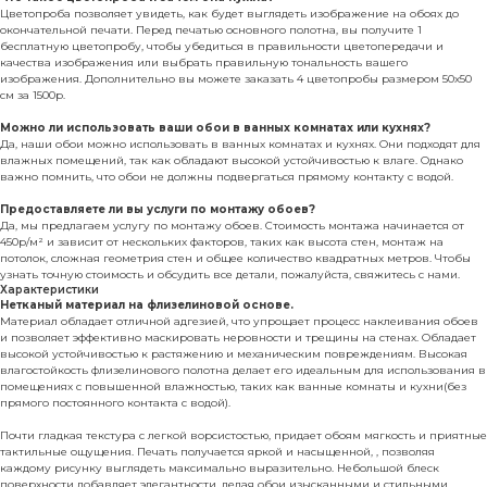
Цветопроба позволяет увидеть, как будет выглядеть изображение на обоях до
окончательной печати. Перед печатью основного полотна, вы получите 1
бесплатную цветопробу, чтобы убедиться в правильности цветопередачи и
качества изображения или выбрать правильную тональность вашего
изображения. Дополнительно вы можете заказать 4 цветопробы размером 50х50
см за 1500р.
Можно ли использовать ваши обои в ванных комнатах или кухнях?
Да, наши обои можно использовать в ванных комнатах и кухнях. Они подходят для
влажных помещений, так как обладают высокой устойчивостью к влаге. Однако
важно помнить, что обои не должны подвергаться прямому контакту с водой.
Предоставляете ли вы услуги по монтажу обоев?
Да, мы предлагаем услугу по монтажу обоев. Стоимость монтажа начинается от
450р/м² и зависит от нескольких факторов, таких как высота стен, монтаж на
потолок, сложная геометрия стен и общее количество квадратных метров. Чтобы
узнать точную стоимость и обсудить все детали, пожалуйста, свяжитесь с нами.
Характеристики
Нетканый материал на флизелиновой основе.
Материал обладает отличной адгезией, что упрощает процесс наклеивания обоев
и позволяет эффективно маскировать неровности и трещины на стенах. Обладает
высокой устойчивостью к растяжению и механическим повреждениям. Высокая
влагостойкость флизелинового полотна делает его идеальным для использования в
помещениях с повышенной влажностью, таких как ванные комнаты и кухни(без
прямого постоянного контакта с водой).
Почти гладкая текстура с легкой ворсистостью, придает обоям мягкость и приятные
тактильные ощущения. Печать получается яркой и насыщенной, , позволяя
каждому рисунку выглядеть максимально выразительно. Небольшой блеск
поверхности добавляет элегантности, делая обои изысканными и стильными.