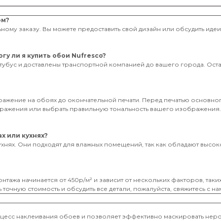
ом?
ному заказу. Вы можете предоставить свой дизайн или обсудить иде
гу ли я купить обои Nufresco?
тубус и доставлены транспортной компанией до вашего города. Оставь
бражение на обоях до окончательной печати. Перед печатью основног
ображения или выбрать правильную тональность вашего изображения
х или кухнях?
ухнях. Они подходят для влажных помещений, так как обладают высоко
нтажа начинается от 450р/м² и зависит от нескольких факторов, таки
 точную стоимость и обсудить все детали, пожалуйста, свяжитесь с на
оцесс наклеивания обоев и позволяет эффективно маскировать неро