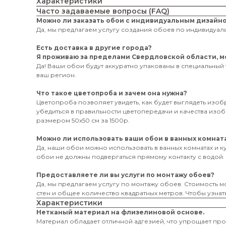
Характеристики
Часто задаваемые вопросы (FAQ)
Можно ли заказать обои с индивидуальным дизайн
Да, мы предлагаем услугу создания обоев по индивидуаль
Есть доставка в другие города?
Я проживаю за пределами Свердловской области, мо
Да! Ваши обои будут аккуратно упакованы в специальный 
ваш регион.
Что такое цветопроба и зачем она нужна?
Цветопроба позволяет увидеть, как будет выглядеть изо
убедиться в правильности цветопередачи и качества из
размером 50х50 см за 1500р.
Можно ли использовать ваши обои в ванных комната
Да, наши обои можно использовать в ванных комнатах и к
обои не должны подвергаться прямому контакту с водой.
Предоставляете ли вы услуги по монтажу обоев?
Да, мы предлагаем услугу по монтажу обоев. Стоимость мо
стен и общее количество квадратных метров. Чтобы узнать
Характеристики
Нетканый материал на флизелиновой основе.
Материал обладает отличной адгезией, что упрощает пр