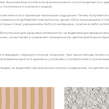
иям. Высокая влагостойкость флизелинового полотна делает его и
о постоянного контакта с водой).
обоям мягкость и приятные тактильные ощущения. Печать получается
поверхности добавляет элегантности, делая обои изысканными и ст
оторые станут украшением любого интерьера, сочетая в себе эстети
 безопасным для здоровья материалом, не выделяющим вредных вещ
ению, не выгорает и сохраняет насыщенность цветов длительное врем
 и твердеют, образуя плотное покрытие. При таком методе печати 
протяжении долгого времени, устойчиво к потертостям и солнечным 
юдей, не выделяют органических летучих соединений, что делает их