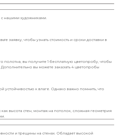
и с нашими художниками.
те заявку, чтобы узнать стоимость и сроки доставки в
о полотна, вы получите 1 бесплатную цветопробу, чтобы
. Дополнительно вы можете заказать 4 цветопробы
й устойчивостью к влаге. Однако важно помнить, что
х как высота стен, монтаж на потолок, сложная геометрия
ми.
вности и трещины на стенах. Обладает высокой