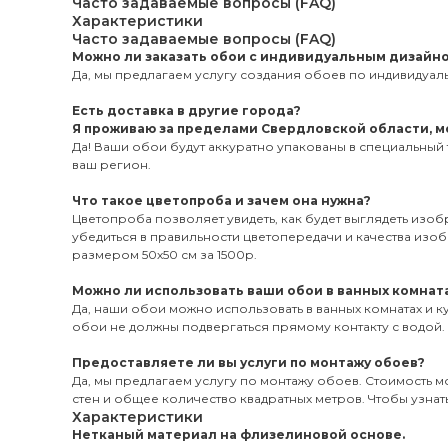
Часто задаваемые вопросы (FAQ)
Характеристики
Часто задаваемые вопросы (FAQ)
Можно ли заказать обои с индивидуальным дизайн
Да, мы предлагаем услугу создания обоев по индивидуаль
Есть доставка в другие города?
Я проживаю за пределами Свердловской области, мо
Да! Ваши обои будут аккуратно упакованы в специальный 
ваш регион.
Что такое цветопроба и зачем она нужна?
Цветопроба позволяет увидеть, как будет выглядеть изо
убедиться в правильности цветопередачи и качества из
размером 50х50 см за 1500р.
Можно ли использовать ваши обои в ванных комната
Да, наши обои можно использовать в ванных комнатах и к
обои не должны подвергаться прямому контакту с водой.
Предоставляете ли вы услуги по монтажу обоев?
Да, мы предлагаем услугу по монтажу обоев. Стоимость мо
стен и общее количество квадратных метров. Чтобы узнать
Характеристики
Нетканый материал на флизелиновой основе.