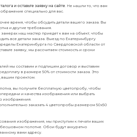
лога и оставьте заявку на сайте
. Не нашли то, что вам
зображение специально для вас.
бочее время, чтобы обсудить детали вашего заказа. Вы
отна и другие требования.
замерах наш мастер приедет к вам на объект, чтобы
дить все детали заказа. Выезд по Екатеринбургу
 пределы Екатеринбурга по Свердловской области от
тавьте заявку, мы рассчитаем стоимость и сроки
талей мы составим и подпишем договор и выставим
редоплату в размере 50% от стоимости заказа. Это
д вашим проектом.
лотна, вы получите бесплатную цветопробу, чтобы
топередачи и качества изображения или выбрать
го изображения.
дополнительно заказать 4 цветопробы размером 50х50
сования изображения, мы приступим к печати ваших
 бесшовном полотне. Обои будут аккуратно
занному вами адресу.