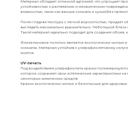
Материал обладает отличной адгезией, что упрощает пр
устойчивостью к растяжению и механическим поврежден
влажностью, таких как ванные комнаты и кухни(без прямог
Почти гладкая текстура с легкой ворсистостью, придает 
выглядеть максимально выразительно. Небольшой блеск 
Такой материал идеально подходит для создания обоев, к
Флизелиновое полотно является экологически чистым и
комнатах. Материал устойчив к ультрафиолетовому излуч
моется.
UV-печать
Под воздействием ультрафиолета краски полимеризуются
которое сохраняет свои эстетические характеристики на 
некоторых химических средств.
Краски экологически чистые и безопасные для здоровья л