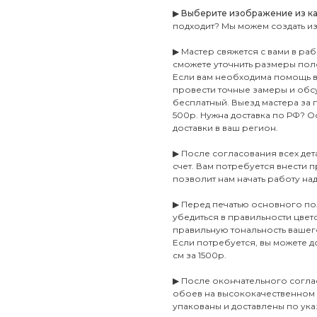
▶
Выберите изображение из ката
подходит? Мы можем создать и
▶ Мастер свяжется с вами в ра
сможете уточнить размеры пол
Если вам необходима помощь в 
провести точные замеры и обсу
бесплатный. Выезд мастера за
500р. Нужна доставка по РФ? Ос
доставки в ваш регион.
▶ После согласования всех де
счет. Вам потребуется внести п
позволит нам начать работу на
▶ Перед печатью основного по
убедиться в правильности цве
правильную тональность ваше
Если потребуется, вы можете 
см за 1500р.
▶ После окончательного согла
обоев на высококачественном
упакованы и доставлены по ука