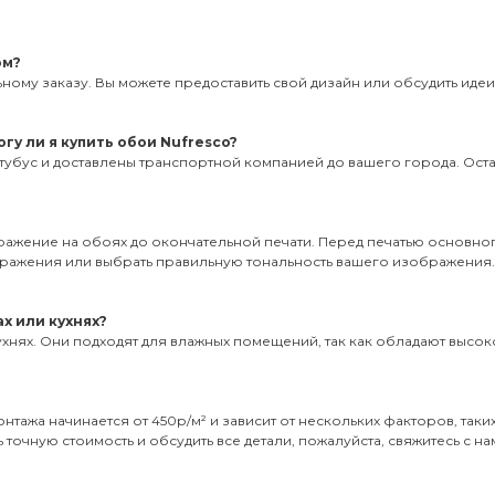
ом?
ному заказу. Вы можете предоставить свой дизайн или обсудить иде
гу ли я купить обои Nufresco?
тубус и доставлены транспортной компанией до вашего города. Оставь
бражение на обоях до окончательной печати. Перед печатью основног
ображения или выбрать правильную тональность вашего изображения
х или кухнях?
ухнях. Они подходят для влажных помещений, так как обладают высоко
нтажа начинается от 450р/м² и зависит от нескольких факторов, таки
 точную стоимость и обсудить все детали, пожалуйста, свяжитесь с на