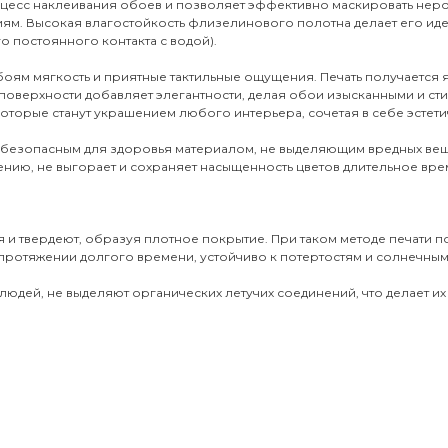
оцесс наклеивания обоев и позволяет эффективно маскировать неро
иям. Высокая влагостойкость флизелинового полотна делает его и
о постоянного контакта с водой).
обоям мягкость и приятные тактильные ощущения. Печать получается
поверхности добавляет элегантности, делая обои изысканными и ст
оторые станут украшением любого интерьера, сочетая в себе эстети
 безопасным для здоровья материалом, не выделяющим вредных вещ
ению, не выгорает и сохраняет насыщенность цветов длительное врем
 и твердеют, образуя плотное покрытие. При таком методе печати 
протяжении долгого времени, устойчиво к потертостям и солнечным 
юдей, не выделяют органических летучих соединений, что делает их