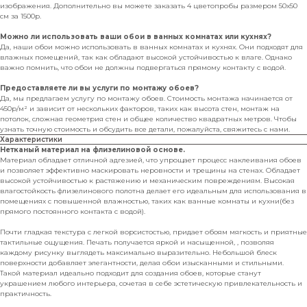
изображения. Дополнительно вы можете заказать 4 цветопробы размером 50х50
см за 1500р.
Можно ли использовать ваши обои в ванных комнатах или кухнях?
Да, наши обои можно использовать в ванных комнатах и кухнях. Они подходят для
влажных помещений, так как обладают высокой устойчивостью к влаге. Однако
важно помнить, что обои не должны подвергаться прямому контакту с водой.
Предоставляете ли вы услуги по монтажу обоев?
Да, мы предлагаем услугу по монтажу обоев. Стоимость монтажа начинается от
450р/м² и зависит от нескольких факторов, таких как высота стен, монтаж на
потолок, сложная геометрия стен и общее количество квадратных метров. Чтобы
узнать точную стоимость и обсудить все детали, пожалуйста, свяжитесь с нами.
Характеристики
Нетканый материал на флизелиновой основе.
Материал обладает отличной адгезией, что упрощает процесс наклеивания обоев
и позволяет эффективно маскировать неровности и трещины на стенах. Обладает
высокой устойчивостью к растяжению и механическим повреждениям. Высокая
влагостойкость флизелинового полотна делает его идеальным для использования в
помещениях с повышенной влажностью, таких как ванные комнаты и кухни(без
прямого постоянного контакта с водой).
Почти гладкая текстура с легкой ворсистостью, придает обоям мягкость и приятные
тактильные ощущения. Печать получается яркой и насыщенной, , позволяя
каждому рисунку выглядеть максимально выразительно. Небольшой блеск
поверхности добавляет элегантности, делая обои изысканными и стильными.
Такой материал идеально подходит для создания обоев, которые станут
украшением любого интерьера, сочетая в себе эстетическую привлекательность и
практичность.