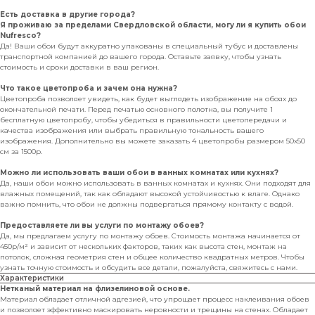
Есть доставка в другие города?
Я проживаю за пределами Свердловской области, могу ли я купить обои
Nufresco?
Да! Ваши обои будут аккуратно упакованы в специальный тубус и доставлены
транспортной компанией до вашего города. Оставьте заявку, чтобы узнать
стоимость и сроки доставки в ваш регион.
Что такое цветопроба и зачем она нужна?
Цветопроба позволяет увидеть, как будет выглядеть изображение на обоях до
окончательной печати. Перед печатью основного полотна, вы получите 1
бесплатную цветопробу, чтобы убедиться в правильности цветопередачи и
качества изображения или выбрать правильную тональность вашего
изображения. Дополнительно вы можете заказать 4 цветопробы размером 50х50
см за 1500р.
Можно ли использовать ваши обои в ванных комнатах или кухнях?
Да, наши обои можно использовать в ванных комнатах и кухнях. Они подходят для
влажных помещений, так как обладают высокой устойчивостью к влаге. Однако
важно помнить, что обои не должны подвергаться прямому контакту с водой.
Предоставляете ли вы услуги по монтажу обоев?
Да, мы предлагаем услугу по монтажу обоев. Стоимость монтажа начинается от
450р/м² и зависит от нескольких факторов, таких как высота стен, монтаж на
потолок, сложная геометрия стен и общее количество квадратных метров. Чтобы
узнать точную стоимость и обсудить все детали, пожалуйста, свяжитесь с нами.
Характеристики
Нетканый материал на флизелиновой основе.
Материал обладает отличной адгезией, что упрощает процесс наклеивания обоев
и позволяет эффективно маскировать неровности и трещины на стенах. Обладает