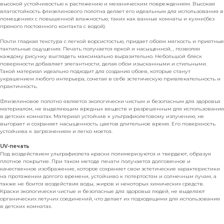
высокой устойчивостью к растяжению и механическим повреждениям. Высокая
влагостойкость флизелинового полотна делает его идеальным для использования в
помещениях с повышенной влажностью, таких как ванные комнаты и кухни(без
прямого постоянного контакта с водой).
Почти гладкая текстура с легкой ворсистостью, придает обоям мягкость и приятные
тактильные ощущения. Печать получается яркой и насыщенной, , позволяя
каждому рисунку выглядеть максимально выразительно. Небольшой блеск
поверхности добавляет элегантности, делая обои изысканными и стильными.
Такой материал идеально подходит для создания обоев, которые станут
украшением любого интерьера, сочетая в себе эстетическую привлекательность и
практичность.
Флизелиновое полотно является экологически чистым и безопасным для здоровья
материалом, не выделяющим вредных веществ и разрешенным для использования
в детских комнатах. Материал устойчив к ультрафиолетовому излучению, не
выгорает и сохраняет насыщенность цветов длительное время. Его поверхность
устойчива к загрязнениям и легко моется.
UV-печать
Под воздействием ультрафиолета краски полимеризуются и твердеют, образуя
плотное покрытие. При таком методе печати получается долговечное и
качественное изображение, которое сохраняет свои эстетические характеристики
на протяжении долгого времени, устойчиво к потертостям и солнечным лучам, а
также не боится воздействия воды, жиров и некоторых химических средств.
Краски экологически чистые и безопасные для здоровья людей, не выделяют
органических летучих соединений, что делает их подходящими для использования
в детских комнатах.