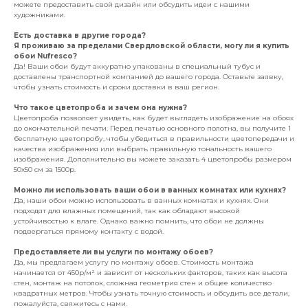
можете предоставить свой дизайн или обсудить идеи с нашими
художниками.
Есть доставка в другие города?
Я проживаю за пределами Свердловской области, могу ли я купить
обои Nufresco?
Да! Ваши обои будут аккуратно упакованы в специальный тубус и
доставлены транспортной компанией до вашего города. Оставьте заявку,
чтобы узнать стоимость и сроки доставки в ваш регион.
Что такое цветопроба и зачем она нужна?
Цветопроба позволяет увидеть, как будет выглядеть изображение на обоях
до окончательной печати. Перед печатью основного полотна, вы получите 1
бесплатную цветопробу, чтобы убедиться в правильности цветопередачи и
качества изображения или выбрать правильную тональность вашего
изображения. Дополнительно вы можете заказать 4 цветопробы размером
50х50 см за 1500р.
Можно ли использовать ваши обои в ванных комнатах или кухнях?
Да, наши обои можно использовать в ванных комнатах и кухнях. Они
подходят для влажных помещений, так как обладают высокой
устойчивостью к влаге. Однако важно помнить, что обои не должны
подвергаться прямому контакту с водой.
Предоставляете ли вы услуги по монтажу обоев?
Да, мы предлагаем услугу по монтажу обоев. Стоимость монтажа
начинается от 450р/м² и зависит от нескольких факторов, таких как высота
стен, монтаж на потолок, сложная геометрия стен и общее количество
квадратных метров. Чтобы узнать точную стоимость и обсудить все детали,
пожалуйста, свяжитесь с нами.