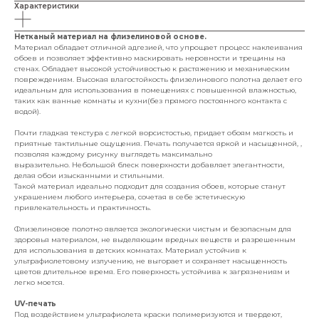
Характеристики
Нетканый материал на флизелиновой основе.
Материал обладает отличной адгезией, что упрощает процесс наклеивания
обоев и позволяет эффективно маскировать неровности и трещины на
стенах. Обладает высокой устойчивостью к растяжению и механическим
повреждениям. Высокая влагостойкость флизелинового полотна делает его
идеальным для использования в помещениях с повышенной влажностью,
таких как ванные комнаты и кухни(без прямого постоянного контакта с
водой).
Почти гладкая текстура с легкой ворсистостью, придает обоям мягкость и
приятные тактильные ощущения. Печать получается яркой и насыщенной, ,
позволяя каждому рисунку выглядеть максимально
выразительно. Небольшой блеск поверхности добавляет элегантности,
делая обои изысканными и стильными.
Такой материал идеально подходит для создания обоев, которые станут
украшением любого интерьера, сочетая в себе эстетическую
привлекательность и практичность.
Флизелиновое полотно является экологически чистым и безопасным для
здоровья материалом, не выделяющим вредных веществ и разрешенным
для использования в детских комнатах. Материал устойчив к
ультрафиолетовому излучению, не выгорает и сохраняет насыщенность
цветов длительное время. Его поверхность устойчива к загрязнениям и
легко моется.
UV-печать
Под воздействием ультрафиолета краски полимеризуются и твердеют,