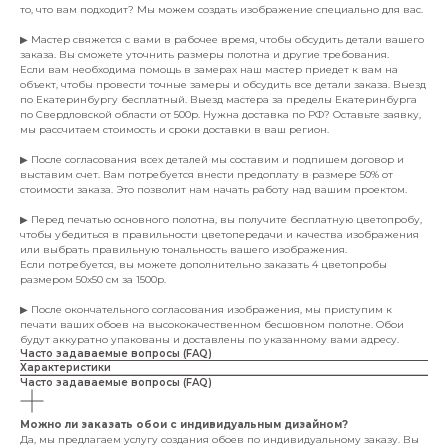
то, что вам подходит? Мы можем создать изображение специально для вас.
▶ Мастер свяжется с вами в рабочее время, чтобы обсудить детали вашего
заказа. Вы сможете уточнить размеры полотна и другие требования.
Если вам необходима помощь в замерах наш мастер приедет к вам на
объект, чтобы провести точные замеры и обсудить все детали заказа. Выезд
по Екатеринбургу бесплатный. Выезд мастера за пределы Екатеринбурга
по Свердловской области от 500р. Нужна доставка по РФ? Оставьте заявку,
мы рассчитаем стоимость и сроки доставки в ваш регион.
▶ После согласования всех деталей мы составим и подпишем договор и
выставим счет. Вам потребуется внести предоплату в размере 50% от
стоимости заказа. Это позволит нам начать работу над вашим проектом.
▶ Перед печатью основного полотна, вы получите бесплатную цветопробу,
чтобы убедиться в правильности цветопередачи и качества изображения
или выбрать правильную тональность вашего изображения.
Если потребуется, вы можете дополнительно заказать 4 цветопробы
размером 50х50 см за 1500р.
▶ После окончательного согласования изображения, мы приступим к
печати ваших обоев на высококачественном бесшовном полотне. Обои
будут аккуратно упакованы и доставлены по указанному вами адресу.
Часто задаваемые вопросы (FAQ)
Характеристики
Часто задаваемые вопросы (FAQ)
Можно ли заказать обои с индивидуальным дизайном?
Да, мы предлагаем услугу создания обоев по индивидуальному заказу. Вы