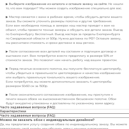
▶
Выберите изображение из каталога и оставьте заявку на сайте
. Не нашли
то, что вам подходит? Мы можем создать изображение специально для вас.
▶ Мастер свяжется с вами в рабочее время, чтобы обсудить детали вашего
заказа. Вы сможете уточнить размеры полотна и другие требования.
Если вам необходима помощь в замерах наш мастер приедет к вам на
объект, чтобы провести точные замеры и обсудить все детали заказа. Выезд
по Екатеринбургу бесплатный. Выезд мастера за пределы Екатеринбурга
по Свердловской области от 500р. Нужна доставка по РФ? Оставьте заявку,
мы рассчитаем стоимость и сроки доставки в ваш регион.
▶ После согласования всех деталей мы составим и подпишем договор и
выставим счет. Вам потребуется внести предоплату в размере 50% от
стоимости заказа. Это позволит нам начать работу над вашим проектом.
▶ Перед печатью основного полотна, вы получите бесплатную цветопробу,
чтобы убедиться в правильности цветопередачи и качества изображения
или выбрать правильную тональность вашего изображения.
Если потребуется, вы можете дополнительно заказать 4 цветопробы
размером 50х50 см за 1500р.
▶ После окончательного согласования изображения, мы приступим к
печати ваших обоев на высококачественном бесшовном полотне. Обои
будут аккуратно упакованы и доставлены по указанному вами адресу.
Часто задаваемые вопросы (FAQ)
Характеристики
Часто задаваемые вопросы (FAQ)
Можно ли заказать обои с индивидуальным дизайном?
Да, мы предлагаем услугу создания обоев по индивидуальному заказу. Вы можете
предоставить свой дизайн или обсудить идеи с нашими художниками.