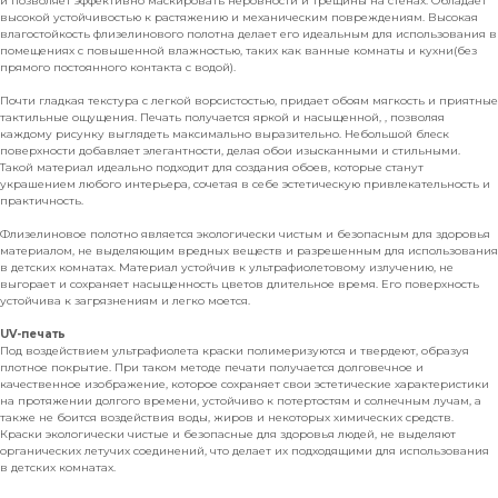
и позволяет эффективно маскировать неровности и трещины на стенах. Обладает
высокой устойчивостью к растяжению и механическим повреждениям. Высокая
влагостойкость флизелинового полотна делает его идеальным для использования в
помещениях с повышенной влажностью, таких как ванные комнаты и кухни(без
прямого постоянного контакта с водой).
Почти гладкая текстура с легкой ворсистостью, придает обоям мягкость и приятные
тактильные ощущения. Печать получается яркой и насыщенной, , позволяя
каждому рисунку выглядеть максимально выразительно. Небольшой блеск
поверхности добавляет элегантности, делая обои изысканными и стильными.
Такой материал идеально подходит для создания обоев, которые станут
украшением любого интерьера, сочетая в себе эстетическую привлекательность и
практичность.
Флизелиновое полотно является экологически чистым и безопасным для здоровья
материалом, не выделяющим вредных веществ и разрешенным для использования
в детских комнатах. Материал устойчив к ультрафиолетовому излучению, не
выгорает и сохраняет насыщенность цветов длительное время. Его поверхность
устойчива к загрязнениям и легко моется.
UV-печать
Под воздействием ультрафиолета краски полимеризуются и твердеют, образуя
плотное покрытие. При таком методе печати получается долговечное и
качественное изображение, которое сохраняет свои эстетические характеристики
на протяжении долгого времени, устойчиво к потертостям и солнечным лучам, а
также не боится воздействия воды, жиров и некоторых химических средств.
Краски экологически чистые и безопасные для здоровья людей, не выделяют
органических летучих соединений, что делает их подходящими для использования
в детских комнатах.