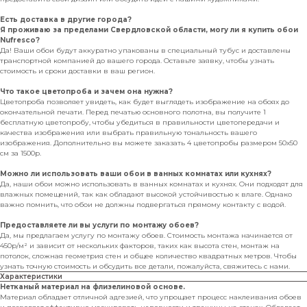
Есть доставка в другие города?
Я проживаю за пределами Свердловской области, могу ли я купить обои
Nufresco?
Да! Ваши обои будут аккуратно упакованы в специальный тубус и доставлены
транспортной компанией до вашего города. Оставьте заявку, чтобы узнать
стоимость и сроки доставки в ваш регион.
Что такое цветопроба и зачем она нужна?
Цветопроба позволяет увидеть, как будет выглядеть изображение на обоях до
окончательной печати. Перед печатью основного полотна, вы получите 1
бесплатную цветопробу, чтобы убедиться в правильности цветопередачи и
качества изображения или выбрать правильную тональность вашего
изображения. Дополнительно вы можете заказать 4 цветопробы размером 50х50
см за 1500р.
Можно ли использовать ваши обои в ванных комнатах или кухнях?
Да, наши обои можно использовать в ванных комнатах и кухнях. Они подходят для
влажных помещений, так как обладают высокой устойчивостью к влаге. Однако
важно помнить, что обои не должны подвергаться прямому контакту с водой.
Предоставляете ли вы услуги по монтажу обоев?
Да, мы предлагаем услугу по монтажу обоев. Стоимость монтажа начинается от
450р/м² и зависит от нескольких факторов, таких как высота стен, монтаж на
потолок, сложная геометрия стен и общее количество квадратных метров. Чтобы
узнать точную стоимость и обсудить все детали, пожалуйста, свяжитесь с нами.
Характеристики
Нетканый материал на флизелиновой основе.
Материал обладает отличной адгезией, что упрощает процесс наклеивания обоев