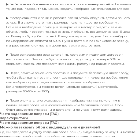
▶
Выберите изображение из каталога и оставьте заявку на сайте
. Не нашли
то, что вам подходит? Мы можем создать изображение специально для вас.
▶ Мастер свяжется с вами в рабочее время, чтобы обсудить детали вашего
заказа. Вы сможете уточнить размеры полотна и другие требования.
Если вам необходима помощь в замерах наш мастер приедет к вам на
объект, чтобы провести точные замеры и обсудить все детали заказа. Выезд
по Екатеринбургу бесплатный. Выезд мастера за пределы Екатеринбурга
по Свердловской области от 500р. Нужна доставка по РФ? Оставьте заявку,
мы рассчитаем стоимость и сроки доставки в ваш регион.
▶ После согласования всех деталей мы составим и подпишем договор и
выставим счет. Вам потребуется внести предоплату в размере 50% от
стоимости заказа. Это позволит нам начать работу над вашим проектом.
▶ Перед печатью основного полотна, вы получите бесплатную цветопробу,
чтобы убедиться в правильности цветопередачи и качества изображения
или выбрать правильную тональность вашего изображения.
Если потребуется, вы можете дополнительно заказать 4 цветопробы
размером 50х50 см за 1500р.
▶ После окончательного согласования изображения, мы приступим к
печати ваших обоев на высококачественном бесшовном полотне. Обои
будут аккуратно упакованы и доставлены по указанному вами адресу.
Часто задаваемые вопросы (FAQ)
Характеристики
Часто задаваемые вопросы (FAQ)
Можно ли заказать обои с индивидуальным дизайном?
Да, мы предлагаем услугу создания обоев по индивидуальному заказу. Вы можете
предоставить свой дизайн или обсудить идеи с нашими художниками.