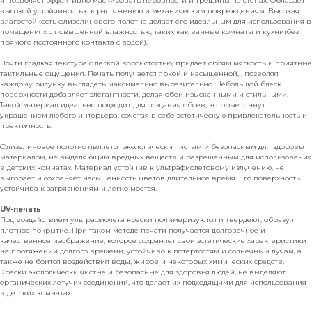
и позволяет эффективно маскировать неровности и трещины на стенах. Обладает
высокой устойчивостью к растяжению и механическим повреждениям. Высокая
влагостойкость флизелинового полотна делает его идеальным для использования в
помещениях с повышенной влажностью, таких как ванные комнаты и кухни(без
прямого постоянного контакта с водой).
Почти гладкая текстура с легкой ворсистостью, придает обоям мягкость и приятные
тактильные ощущения. Печать получается яркой и насыщенной, , позволяя
каждому рисунку выглядеть максимально выразительно. Небольшой блеск
поверхности добавляет элегантности, делая обои изысканными и стильными.
Такой материал идеально подходит для создания обоев, которые станут
украшением любого интерьера, сочетая в себе эстетическую привлекательность и
практичность.
Флизелиновое полотно является экологически чистым и безопасным для здоровья
материалом, не выделяющим вредных веществ и разрешенным для использования
в детских комнатах. Материал устойчив к ультрафиолетовому излучению, не
выгорает и сохраняет насыщенность цветов длительное время. Его поверхность
устойчива к загрязнениям и легко моется.
UV-печать
Под воздействием ультрафиолета краски полимеризуются и твердеют, образуя
плотное покрытие. При таком методе печати получается долговечное и
качественное изображение, которое сохраняет свои эстетические характеристики
на протяжении долгого времени, устойчиво к потертостям и солнечным лучам, а
также не боится воздействия воды, жиров и некоторых химических средств.
Краски экологически чистые и безопасные для здоровья людей, не выделяют
органических летучих соединений, что делает их подходящими для использования
в детских комнатах.