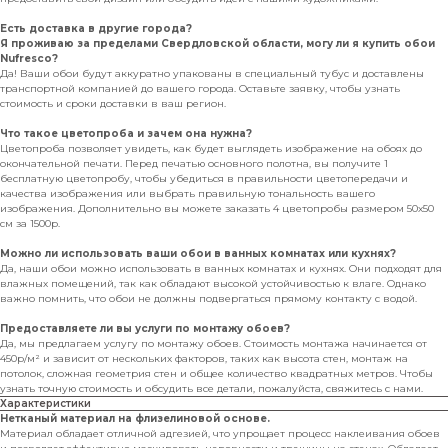
Есть доставка в другие города?
Я проживаю за пределами Свердловской области, могу ли я купить обои
Nufresco?
Да! Ваши обои будут аккуратно упакованы в специальный тубус и доставлены
транспортной компанией до вашего города. Оставьте заявку, чтобы узнать
стоимость и сроки доставки в ваш регион.
Что такое цветопроба и зачем она нужна?
Цветопроба позволяет увидеть, как будет выглядеть изображение на обоях до
окончательной печати. Перед печатью основного полотна, вы получите 1
бесплатную цветопробу, чтобы убедиться в правильности цветопередачи и
качества изображения или выбрать правильную тональность вашего
изображения. Дополнительно вы можете заказать 4 цветопробы размером 50х50
см за 1500р.
Можно ли использовать ваши обои в ванных комнатах или кухнях?
Да, наши обои можно использовать в ванных комнатах и кухнях. Они подходят для
влажных помещений, так как обладают высокой устойчивостью к влаге. Однако
важно помнить, что обои не должны подвергаться прямому контакту с водой.
Предоставляете ли вы услуги по монтажу обоев?
Да, мы предлагаем услугу по монтажу обоев. Стоимость монтажа начинается от
450р/м² и зависит от нескольких факторов, таких как высота стен, монтаж на
потолок, сложная геометрия стен и общее количество квадратных метров. Чтобы
узнать точную стоимость и обсудить все детали, пожалуйста, свяжитесь с нами.
Характеристики
Нетканый материал на флизелиновой основе.
Материал обладает отличной адгезией, что упрощает процесс наклеивания обоев