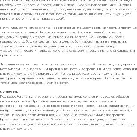
и позволяет эффективно маскировать неровности и трещины на стенах. Обладает
высокой устойчивостью к растяжению и механическим повреждениям. Высокая
влагостойкость флизелинового полотна делает его идеальным для использования в
помещениях с повышенной влажностью, таких как ванные комнаты и кухни(без
прямого постоянного контакта с водой).
Почти гладкая текстура с легкой ворсистостью, придает обоям мягкость и приятные
тактильные ощущения. Печать получается яркой и насыщенной, , позволяя
каждому рисунку выглядеть максимально выразительно. Небольшой блеск
поверхности добавляет элегантности, делая обои изысканными и стильными.
Такой материал идеально подходит для создания обоев, которые станут
украшением любого интерьера, сочетая в себе эстетическую привлекательность и
практичность.
Флизелиновое полотно является экологически чистым и безопасным для здоровья
материалом, не выделяющим вредных веществ и разрешенным для использования
в детских комнатах. Материал устойчив к ультрафиолетовому излучению, не
выгорает и сохраняет насыщенность цветов длительное время. Его поверхность
устойчива к загрязнениям и легко моется.
UV-печать
Под воздействием ультрафиолета краски полимеризуются и твердеют, образуя
плотное покрытие. При таком методе печати получается долговечное и
качественное изображение, которое сохраняет свои эстетические характеристики
на протяжении долгого времени, устойчиво к потертостям и солнечным лучам, а
также не боится воздействия воды, жиров и некоторых химических средств.
Краски экологически чистые и безопасные для здоровья людей, не выделяют
органических летучих соединений, что делает их подходящими для использования
в детских комнатах.