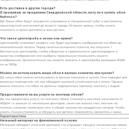
Есть доставка в другие города?
Я проживаю за пределами Свердловской области, могу ли я купить обои
Nufresco?
Да! Ваши обои будут аккуратно упакованы в специальный тубус и доставлены
транспортной компанией до вашего города. Оставьте заявку, чтобы узнать
стоимость и сроки доставки в ваш регион.
Что такое цветопроба и зачем она нужна?
Цветопроба позволяет увидеть, как будет выглядеть изображение на обоях до
окончательной печати. Перед печатью основного полотна, вы получите 1
бесплатную цветопробу, чтобы убедиться в правильности цветопередачи и
качества изображения или выбрать правильную тональность вашего
изображения. Дополнительно вы можете заказать 4 цветопробы размером 50х50
см за 1500р.
Можно ли использовать ваши обои в ванных комнатах или кухнях?
Да, наши обои можно использовать в ванных комнатах и кухнях. Они подходят для
влажных помещений, так как обладают высокой устойчивостью к влаге. Однако
важно помнить, что обои не должны подвергаться прямому контакту с водой.
Предоставляете ли вы услуги по монтажу обоев?
Да, мы предлагаем услугу по монтажу обоев. Стоимость монтажа начинается от
450р/м² и зависит от нескольких факторов, таких как высота стен, монтаж на
потолок, сложная геометрия стен и общее количество квадратных метров. Чтобы
узнать точную стоимость и обсудить все детали, пожалуйста, свяжитесь с нами.
Характеристики
Нетканый материал на флизелиновой основе.
Материал обладает отличной адгезией, что упрощает процесс наклеивания обоев