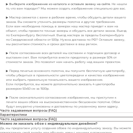
▶
Выберите изображение из каталога и оставьте заявку на сайте
. Не нашли
то, что вам подходит? Мы можем создать изображение специально для вас.
▶ Мастер свяжется с вами в рабочее время, чтобы обсудить детали вашего
заказа. Вы сможете уточнить размеры полотна и другие требования.
Если вам необходима помощь в замерах наш мастер приедет к вам на
объект, чтобы провести точные замеры и обсудить все детали заказа. Выезд
по Екатеринбургу бесплатный. Выезд мастера за пределы Екатеринбурга
по Свердловской области от 500р. Нужна доставка по РФ? Оставьте заявку,
мы рассчитаем стоимость и сроки доставки в ваш регион.
▶ После согласования всех деталей мы составим и подпишем договор и
выставим счет. Вам потребуется внести предоплату в размере 50% от
стоимости заказа. Это позволит нам начать работу над вашим проектом.
▶ Перед печатью основного полотна, вы получите бесплатную цветопробу,
чтобы убедиться в правильности цветопередачи и качества изображения
или выбрать правильную тональность вашего изображения.
Если потребуется, вы можете дополнительно заказать 4 цветопробы
размером 50х50 см за 1500р.
▶ После окончательного согласования изображения, мы приступим к
печати ваших обоев на высококачественном бесшовном полотне. Обои
будут аккуратно упакованы и доставлены по указанному вами адресу.
Часто задаваемые вопросы (FAQ)
Характеристики
Часто задаваемые вопросы (FAQ)
Можно ли заказать обои с индивидуальным дизайном?
Да, мы предлагаем услугу создания обоев по индивидуальному заказу. Вы можете
предоставить свой дизайн или обсудить идеи с нашими художниками.