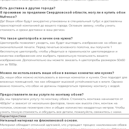
Есть доставка в другие города?
Я проживаю за пределами Свердловской области, могу ли я купить обои
Nufresco?
Да! Ваши обои будут аккуратно упакованы в специальный тубус и доставлены
транспортной компанией до вашего города. Оставьте заявку, чтобы узнать
стоимость и сроки доставки в ваш регион.
Что такое цветопроба и зачем она нужна?
Цветопроба позволяет увидеть, как будет выглядеть изображение на обоях до
окончательной печати. Перед печатью основного полотна, вы получите 1
бесплатную цветопробу, чтобы убедиться в правильности цветопередачи и
качества изображения или выбрать правильную тональность вашего
изображения. Дополнительно вы можете заказать 4 цветопробы размером 50х50
см за 1500р.
Можно ли использовать ваши обои в ванных комнатах или кухнях?
Да, наши обои можно использовать в ванных комнатах и кухнях. Они подходят для
влажных помещений, так как обладают высокой устойчивостью к влаге. Однако
важно помнить, что обои не должны подвергаться прямому контакту с водой.
Предоставляете ли вы услуги по монтажу обоев?
Да, мы предлагаем услугу по монтажу обоев. Стоимость монтажа начинается от
450р/м² и зависит от нескольких факторов, таких как высота стен, монтаж на
потолок, сложная геометрия стен и общее количество квадратных метров. Чтобы
узнать точную стоимость и обсудить все детали, пожалуйста, свяжитесь с нами.
Характеристики
Нетканый материал на флизелиновой основе.
Материал обладает отличной адгезией, что упрощает процесс наклеивания обоев