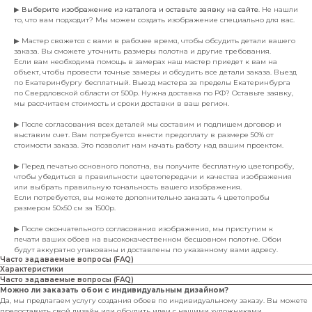
▶
Выберите изображение из каталога и оставьте заявку на сайте
. Не нашли
то, что вам подходит? Мы можем создать изображение специально для вас.
▶ Мастер свяжется с вами в рабочее время, чтобы обсудить детали вашего
заказа. Вы сможете уточнить размеры полотна и другие требования.
Если вам необходима помощь в замерах наш мастер приедет к вам на
объект, чтобы провести точные замеры и обсудить все детали заказа. Выезд
по Екатеринбургу бесплатный. Выезд мастера за пределы Екатеринбурга
по Свердловской области от 500р. Нужна доставка по РФ? Оставьте заявку,
мы рассчитаем стоимость и сроки доставки в ваш регион.
▶ После согласования всех деталей мы составим и подпишем договор и
выставим счет. Вам потребуется внести предоплату в размере 50% от
стоимости заказа. Это позволит нам начать работу над вашим проектом.
▶ Перед печатью основного полотна, вы получите бесплатную цветопробу,
чтобы убедиться в правильности цветопередачи и качества изображения
или выбрать правильную тональность вашего изображения.
Если потребуется, вы можете дополнительно заказать 4 цветопробы
размером 50х50 см за 1500р.
▶ После окончательного согласования изображения, мы приступим к
печати ваших обоев на высококачественном бесшовном полотне. Обои
будут аккуратно упакованы и доставлены по указанному вами адресу.
Часто задаваемые вопросы (FAQ)
Характеристики
Часто задаваемые вопросы (FAQ)
Можно ли заказать обои с индивидуальным дизайном?
Да, мы предлагаем услугу создания обоев по индивидуальному заказу. Вы можете
предоставить свой дизайн или обсудить идеи с нашими художниками.