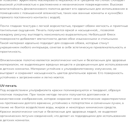
и позволяет эффективно маскировать неровности и трещины на стенах. Обладает
высокой устойчивостью к растяжению и механическим повреждениям. Высокая
влагостойкость флизелинового полотна делает его идеальным для использования в
помещениях с повышенной влажностью, таких как ванные комнаты и кухни(без
прямого постоянного контакта с водой).
Почти гладкая текстура с легкой ворсистостью, придает обоям мягкость и приятные
тактильные ощущения. Печать получается яркой и насыщенной, , позволяя
каждому рисунку выглядеть максимально выразительно. Небольшой блеск
поверхности добавляет элегантности, делая обои изысканными и стильными.
Такой материал идеально подходит для создания обоев, которые станут
украшением любого интерьера, сочетая в себе эстетическую привлекательность и
практичность.
Флизелиновое полотно является экологически чистым и безопасным для здоровья
материалом, не выделяющим вредных веществ и разрешенным для использования
в детских комнатах. Материал устойчив к ультрафиолетовому излучению, не
выгорает и сохраняет насыщенность цветов длительное время. Его поверхность
устойчива к загрязнениям и легко моется.
UV-печать
Под воздействием ультрафиолета краски полимеризуются и твердеют, образуя
плотное покрытие. При таком методе печати получается долговечное и
качественное изображение, которое сохраняет свои эстетические характеристики
на протяжении долгого времени, устойчиво к потертостям и солнечным лучам, а
также не боится воздействия воды, жиров и некоторых химических средств.
Краски экологически чистые и безопасные для здоровья людей, не выделяют
органических летучих соединений, что делает их подходящими для использования
в детских комнатах.