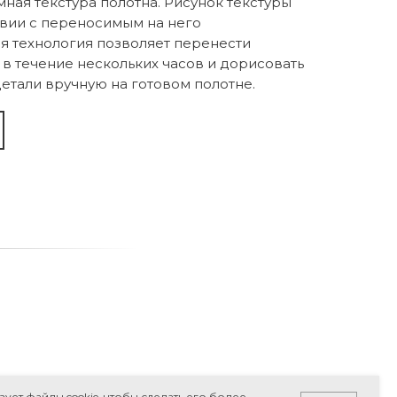
мная текстура полотна. Рисунок текстуры
твии с переносимым на него
 технология позволяет перенести
в течение нескольких часов и дорисовать
етали вручную на готовом полотне.
ьзует файлы cookie, чтобы сделать его более