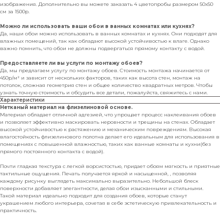
изображения. Дополнительно вы можете заказать 4 цветопробы размером 50х50
см за 1500р.
Можно ли использовать ваши обои в ванных комнатах или кухнях?
Да, наши обои можно использовать в ванных комнатах и кухнях. Они подходят для
влажных помещений, так как обладают высокой устойчивостью к влаге. Однако
важно помнить, что обои не должны подвергаться прямому контакту с водой.
Предоставляете ли вы услуги по монтажу обоев?
Да, мы предлагаем услугу по монтажу обоев. Стоимость монтажа начинается от
450р/м² и зависит от нескольких факторов, таких как высота стен, монтаж на
потолок, сложная геометрия стен и общее количество квадратных метров. Чтобы
узнать точную стоимость и обсудить все детали, пожалуйста, свяжитесь с нами.
Характеристики
Нетканый материал на флизелиновой основе.
Материал обладает отличной адгезией, что упрощает процесс наклеивания обоев
и позволяет эффективно маскировать неровности и трещины на стенах. Обладает
высокой устойчивостью к растяжению и механическим повреждениям. Высокая
влагостойкость флизелинового полотна делает его идеальным для использования в
помещениях с повышенной влажностью, таких как ванные комнаты и кухни(без
прямого постоянного контакта с водой).
Почти гладкая текстура с легкой ворсистостью, придает обоям мягкость и приятные
тактильные ощущения. Печать получается яркой и насыщенной, , позволяя
каждому рисунку выглядеть максимально выразительно. Небольшой блеск
поверхности добавляет элегантности, делая обои изысканными и стильными.
Такой материал идеально подходит для создания обоев, которые станут
украшением любого интерьера, сочетая в себе эстетическую привлекательность и
практичность.