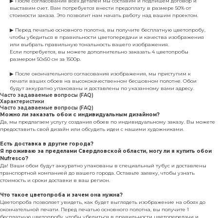
▶ После согласования всех деталей мы составим и подпишем договор и
выставим счет. Вам потребуется внести предоплату в размере 50% от
стоимости заказа. Это позволит нам начать работу над вашим проектом.
▶ Перед печатью основного полотна, вы получите бесплатную цветопробу,
чтобы убедиться в правильности цветопередачи и качества изображения
или выбрать правильную тональность вашего изображения.
Если потребуется, вы можете дополнительно заказать 4 цветопробы
размером 50х50 см за 1500р.
▶ После окончательного согласования изображения, мы приступим к
печати ваших обоев на высококачественном бесшовном полотне. Обои
будут аккуратно упакованы и доставлены по указанному вами адресу.
Часто задаваемые вопросы (FAQ)
Характеристики
Часто задаваемые вопросы (FAQ)
Можно ли заказать обои с индивидуальным дизайном?
Да, мы предлагаем услугу создания обоев по индивидуальному заказу. Вы можете
предоставить свой дизайн или обсудить идеи с нашими художниками.
Есть доставка в другие города?
Я проживаю за пределами Свердловской области, могу ли я купить обои
Nufresco?
Да! Ваши обои будут аккуратно упакованы в специальный тубус и доставлены
транспортной компанией до вашего города. Оставьте заявку, чтобы узнать
стоимость и сроки доставки в ваш регион.
Что такое цветопроба и зачем она нужна?
Цветопроба позволяет увидеть, как будет выглядеть изображение на обоях до
окончательной печати. Перед печатью основного полотна, вы получите 1
бесплатную цветопробу, чтобы убедиться в правильности цветопередачи и