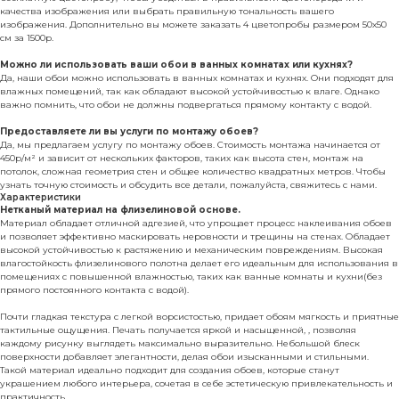
качества изображения или выбрать правильную тональность вашего
изображения. Дополнительно вы можете заказать 4 цветопробы размером 50х50
см за 1500р.
Можно ли использовать ваши обои в ванных комнатах или кухнях?
Да, наши обои можно использовать в ванных комнатах и кухнях. Они подходят для
влажных помещений, так как обладают высокой устойчивостью к влаге. Однако
важно помнить, что обои не должны подвергаться прямому контакту с водой.
Предоставляете ли вы услуги по монтажу обоев?
Да, мы предлагаем услугу по монтажу обоев. Стоимость монтажа начинается от
450р/м² и зависит от нескольких факторов, таких как высота стен, монтаж на
потолок, сложная геометрия стен и общее количество квадратных метров. Чтобы
узнать точную стоимость и обсудить все детали, пожалуйста, свяжитесь с нами.
Характеристики
Нетканый материал на флизелиновой основе.
Материал обладает отличной адгезией, что упрощает процесс наклеивания обоев
и позволяет эффективно маскировать неровности и трещины на стенах. Обладает
высокой устойчивостью к растяжению и механическим повреждениям. Высокая
влагостойкость флизелинового полотна делает его идеальным для использования в
помещениях с повышенной влажностью, таких как ванные комнаты и кухни(без
прямого постоянного контакта с водой).
Почти гладкая текстура с легкой ворсистостью, придает обоям мягкость и приятные
тактильные ощущения. Печать получается яркой и насыщенной, , позволяя
каждому рисунку выглядеть максимально выразительно. Небольшой блеск
поверхности добавляет элегантности, делая обои изысканными и стильными.
Такой материал идеально подходит для создания обоев, которые станут
украшением любого интерьера, сочетая в себе эстетическую привлекательность и
практичность.