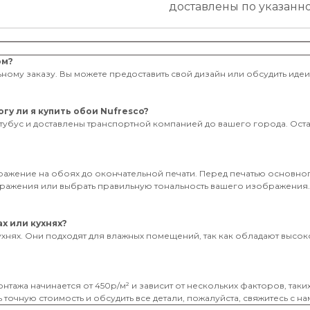
доставлены по указанн
ом?
ному заказу. Вы можете предоставить свой дизайн или обсудить иде
гу ли я купить обои Nufresco?
тубус и доставлены транспортной компанией до вашего города. Оставь
бражение на обоях до окончательной печати. Перед печатью основног
ображения или выбрать правильную тональность вашего изображения
х или кухнях?
ухнях. Они подходят для влажных помещений, так как обладают высоко
нтажа начинается от 450р/м² и зависит от нескольких факторов, таки
 точную стоимость и обсудить все детали, пожалуйста, свяжитесь с на