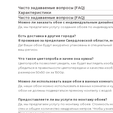
Часто задаваемые вопросы (FAQ)
Характеристики
Часто задаваемые вопросы (FAQ)
Можно ли заказать обои с индивидуальным дизайн
Да, мы предлагаем услугу создания обоев по индивидуаль
Есть доставка в другие города?
Я проживаю за пределами Свердловской области, мо
Да! Ваши обои будут аккуратно упакованы в специальный 
ваш регион.
Что такое цветопроба и зачем она нужна?
Цветопроба позволяет увидеть, как будет выглядеть изо
убедиться в правильности цветопередачи и качества из
размером 50х50 см за 1500р.
Можно ли использовать ваши обои в ванных комната
Да, наши обои можно использовать в ванных комнатах и к
обои не должны подвергаться прямому контакту с водой.
Предоставляете ли вы услуги по монтажу обоев?
Да, мы предлагаем услугу по монтажу обоев. Стоимость мо
стен и общее количество квадратных метров. Чтобы узнать