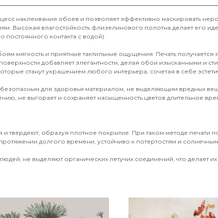
оцесс наклеивания обоев и позволяет эффективно маскировать неро
иям. Высокая влагостойкость флизелинового полотна делает его и
о постоянного контакта с водой).
обоям мягкость и приятные тактильные ощущения. Печать получается
поверхности добавляет элегантности, делая обои изысканными и ст
оторые станут украшением любого интерьера, сочетая в себе эстети
 безопасным для здоровья материалом, не выделяющим вредных вещ
ению, не выгорает и сохраняет насыщенность цветов длительное врем
 и твердеют, образуя плотное покрытие. При таком методе печати 
протяжении долгого времени, устойчиво к потертостям и солнечным 
юдей, не выделяют органических летучих соединений, что делает их