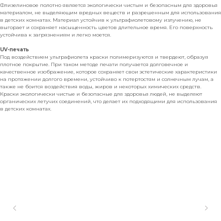
Флизелиновое полотно является экологически чистым и безопасным для здоровья
материалом, не выделяющим вредных веществ и разрешенным для использования
в детских комнатах. Материал устойчив к ультрафиолетовому излучению, не
выгорает и сохраняет насыщенность цветов длительное время. Его поверхность
устойчива к загрязнениям и легко моется.
UV-печать
Под воздействием ультрафиолета краски полимеризуются и твердеют, образуя
плотное покрытие. При таком методе печати получается долговечное и
качественное изображение, которое сохраняет свои эстетические характеристики
на протяжении долгого времени, устойчиво к потертостям и солнечным лучам, а
также не боится воздействия воды, жиров и некоторых химических средств.
Краски экологически чистые и безопасные для здоровья людей, не выделяют
органических летучих соединений, что делает их подходящими для использования
в детских комнатах.