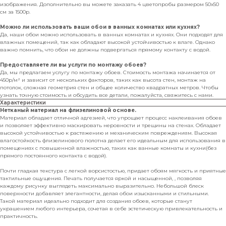
изображения. Дополнительно вы можете заказать 4 цветопробы размером 50х50
см за 1500р.
Можно ли использовать ваши обои в ванных комнатах или кухнях?
Да, наши обои можно использовать в ванных комнатах и кухнях. Они подходят для
влажных помещений, так как обладают высокой устойчивостью к влаге. Однако
важно помнить, что обои не должны подвергаться прямому контакту с водой.
Предоставляете ли вы услуги по монтажу обоев?
Да, мы предлагаем услугу по монтажу обоев. Стоимость монтажа начинается от
450р/м² и зависит от нескольких факторов, таких как высота стен, монтаж на
потолок, сложная геометрия стен и общее количество квадратных метров. Чтобы
узнать точную стоимость и обсудить все детали, пожалуйста, свяжитесь с нами.
Характеристики
Нетканый материал на флизелиновой основе.
Материал обладает отличной адгезией, что упрощает процесс наклеивания обоев
и позволяет эффективно маскировать неровности и трещины на стенах. Обладает
высокой устойчивостью к растяжению и механическим повреждениям. Высокая
влагостойкость флизелинового полотна делает его идеальным для использования в
помещениях с повышенной влажностью, таких как ванные комнаты и кухни(без
прямого постоянного контакта с водой).
Почти гладкая текстура с легкой ворсистостью, придает обоям мягкость и приятные
тактильные ощущения. Печать получается яркой и насыщенной, , позволяя
каждому рисунку выглядеть максимально выразительно. Небольшой блеск
поверхности добавляет элегантности, делая обои изысканными и стильными.
Такой материал идеально подходит для создания обоев, которые станут
украшением любого интерьера, сочетая в себе эстетическую привлекательность и
практичность.