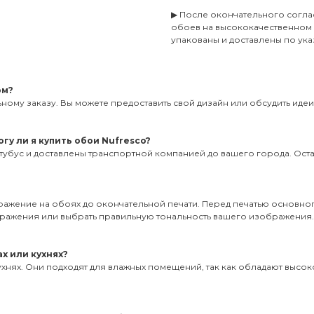
▶ После окончательного согла
обоев на высококачественном
упакованы и доставлены по ука
ом?
ному заказу. Вы можете предоставить свой дизайн или обсудить иде
гу ли я купить обои Nufresco?
тубус и доставлены транспортной компанией до вашего города. Оставь
бражение на обоях до окончательной печати. Перед печатью основног
ображения или выбрать правильную тональность вашего изображения
х или кухнях?
ухнях. Они подходят для влажных помещений, так как обладают высоко