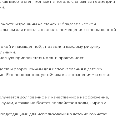
х как высота стен, монтаж на потолок, сложная геометрия
ми.
вности и трещины на стенах. Обладает высокой
деальным для использования в помещениях с повышенной
 яркой и насыщенной, , позволяя каждому рисунку
ильными.
ческую привлекательность и практичность.
еств и разрешенным для использования в детских
я. Его поверхность устойчива к загрязнениям и легко
получается долговечное и качественное изображение,
лучам, а также не боится воздействия воды, жиров и
 подходящими для использования в детских комнатах.