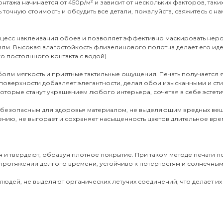
нтажа начинается от 450р/м² и зависит от нескольких факторов, таки
 точную стоимость и обсудить все детали, пожалуйста, свяжитесь с на
оцесс наклеивания обоев и позволяет эффективно маскировать неро
иям. Высокая влагостойкость флизелинового полотна делает его и
о постоянного контакта с водой).
обоям мягкость и приятные тактильные ощущения. Печать получается
поверхности добавляет элегантности, делая обои изысканными и ст
оторые станут украшением любого интерьера, сочетая в себе эстети
 безопасным для здоровья материалом, не выделяющим вредных вещ
ению, не выгорает и сохраняет насыщенность цветов длительное врем
 и твердеют, образуя плотное покрытие. При таком методе печати 
протяжении долгого времени, устойчиво к потертостям и солнечным 
юдей, не выделяют органических летучих соединений, что делает их