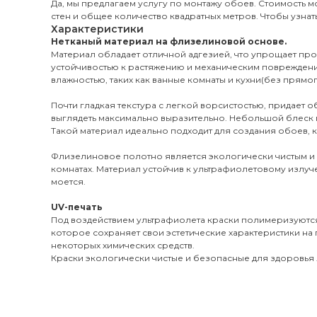
Да, мы предлагаем услугу по монтажу обоев. Стоимость мо
стен и общее количество квадратных метров. Чтобы узнать
Характеристики
Нетканый материал на флизелиновой основе.
Материал обладает отличной адгезией, что упрощает пр
устойчивостью к растяжению и механическим поврежден
влажностью, таких как ванные комнаты и кухни(без прямог
Почти гладкая текстура с легкой ворсистостью, придает 
выглядеть максимально выразительно. Небольшой блеск 
Такой материал идеально подходит для создания обоев, к
Флизелиновое полотно является экологически чистым и
комнатах. Материал устойчив к ультрафиолетовому излуч
моется.
UV-печать
Под воздействием ультрафиолета краски полимеризуются
которое сохраняет свои эстетические характеристики на 
некоторых химических средств.
Краски экологически чистые и безопасные для здоровья л