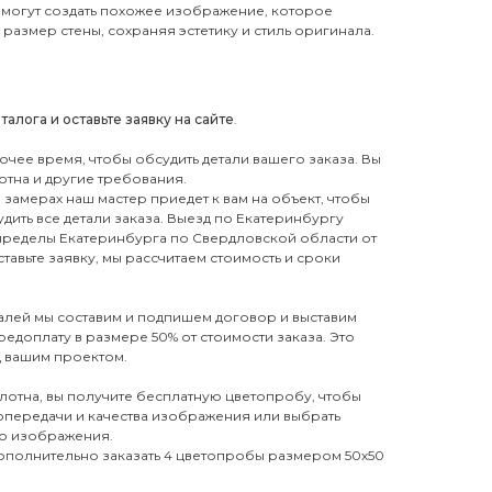
могут создать похожее изображение, которое
размер стены, сохраняя эстетику и стиль оригинала.
лога и оставьте заявку на сайте
.
бочее время, чтобы обсудить детали вашего заказа. Вы
отна и другие требования.
замерах наш мастер приедет к вам на объект, чтобы
дить все детали заказа. Выезд по Екатеринбургу
 пределы Екатеринбурга по Свердловской области от
тавьте заявку, мы рассчитаем стоимость и сроки
талей мы составим и подпишем договор и выставим
редоплату в размере 50% от стоимости заказа. Это
д вашим проектом.
лотна, вы получите бесплатную цветопробу, чтобы
топередачи и качества изображения или выбрать
го изображения.
дополнительно заказать 4 цветопробы размером 50х50