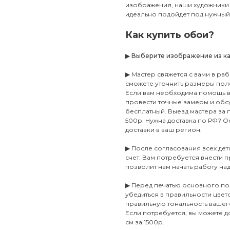
изображения, наши художники 
идеально подойдет под нужный 
Как купить обои?
▶
Выберите изображение из ката
▶ Мастер свяжется с вами в ра
сможете уточнить размеры пол
Если вам необходима помощь в 
провести точные замеры и обсу
бесплатный. Выезд мастера за
500р. Нужна доставка по РФ? Ос
доставки в ваш регион.
▶ После согласования всех де
счет. Вам потребуется внести п
позволит нам начать работу на
▶ Перед печатью основного по
убедиться в правильности цве
правильную тональность ваше
Если потребуется, вы можете 
см за 1500р.