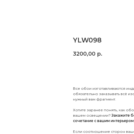
YLW098
3200,00
р.
Заказать
Все обои изготавливаются инд
обязательно заказывать всё и
нужный вам фрагмент.
Хотите заранее понять, как об
вашем освещении?
Закажите б
сочетание с вашим интерьером
Если соотношение сторон ваше