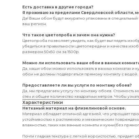
Есть доставка в другие города?
Я проживаю за пределами Свердловской области, мо
Да! Ваши обои будут аккуратно упакованы в специальный 
ваш регион.
Что такое цветопроба и зачем она нужна?
Цветопроба позволяет увидеть, как будет выглядеть изо
убедиться в правильности цветопередачи и качества из
размером 50х50 см за 1500р.
Можно ли использовать ваши обои в ванных комната
Да, наши обои можно использовать в ванных комнатах и к
обои не должны подвергаться прямому контакту с водой.
Предоставляете ли вы услуги по монтажу обоев?
Да, мы предлагаем услугу по монтажу обоев. Стоимость мо
стен и общее количество квадратных метров. Чтобы узнать
Характеристики
Нетканый материал на флизелиновой основе.
Материал обладает отличной адгезией, что упрощает пр
устойчивостью к растяжению и механическим поврежден
влажностью, таких как ванные комнаты и кухни(без прямог
Почти гладкая текстура с легкой ворсистостью, придает 