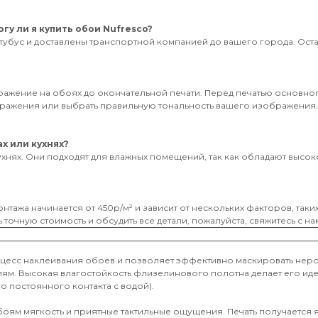
гу ли я купить обои Nufresco?
тубус и доставлены транспортной компанией до вашего города. Оставь
бражение на обоях до окончательной печати. Перед печатью основног
ображения или выбрать правильную тональность вашего изображения
х или кухнях?
ухнях. Они подходят для влажных помещений, так как обладают высоко
нтажа начинается от 450р/м² и зависит от нескольких факторов, таки
 точную стоимость и обсудить все детали, пожалуйста, свяжитесь с на
оцесс наклеивания обоев и позволяет эффективно маскировать неро
иям. Высокая влагостойкость флизелинового полотна делает его и
о постоянного контакта с водой).
обоям мягкость и приятные тактильные ощущения. Печать получается