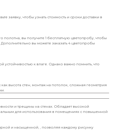
те заявку, чтобы узнать стоимость и сроки доставки в
о полотна, вы получите 1 бесплатную цветопробу, чтобы
. Дополнительно вы можете заказать 4 цветопробы
й устойчивостью к влаге. Однако важно помнить, что
х как высота стен, монтаж на потолок, сложная геометрия
ми.
вности и трещины на стенах. Обладает высокой
деальным для использования в помещениях с повышенной
 яркой и насыщенной, , позволяя каждому рисунку