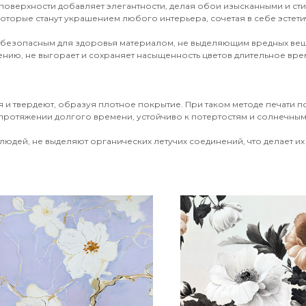
поверхности добавляет элегантности, делая обои изысканными и ст
оторые станут украшением любого интерьера, сочетая в себе эстети
 безопасным для здоровья материалом, не выделяющим вредных вещ
ению, не выгорает и сохраняет насыщенность цветов длительное врем
 и твердеют, образуя плотное покрытие. При таком методе печати 
протяжении долгого времени, устойчиво к потертостям и солнечным 
юдей, не выделяют органических летучих соединений, что делает их