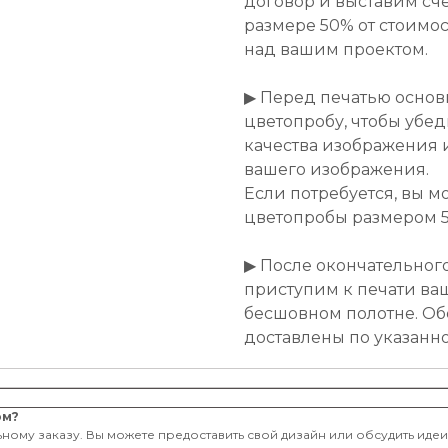
договор и выставим сче
размере 50% от стоимост
над вашим проектом.
▶ Перед печатью основ
цветопробу, чтобы убе
качества изображения 
вашего изображения.
Если потребуется, вы м
цветопробы размером 50
▶ После окончательног
приступим к печати ва
бесшовном полотне. Об
доставлены по указанн
ом?
ному заказу. Вы можете предоставить свой дизайн или обсудить иде