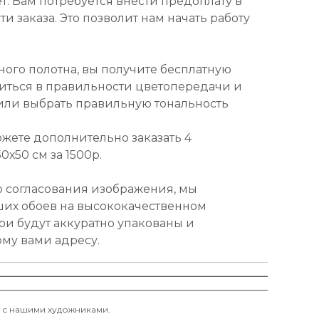
т. Вам потребуется внести предоплату в
и заказа. Это позволит нам начать работу
ного полотна, вы получите бесплатную
диться в правильности цветопередачи и
или выбрать правильную тональность
ожете дополнительно заказать 4
х50 см за 1500р.
о согласования изображения, мы
ших обоев на высококачественном
ои будут аккуратно упакованы и
ому вами адресу.
и с нашими художниками.