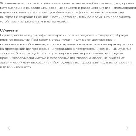
Флизелиновое полотно является экологически чистым и безопасным для здоровья
материалом, не выделяющим вредных веществ и разрешенным для использования
в детских комнатах. Материал устойчив к ультрафиолетовому излучению, не
выгорает и сохраняет насыщенность цветов длительное время. Его поверхность
устойчива к загрязнениям и легко моется.
UV-печать
Под воздействием ультрафиолета краски полимеризуются и твердеют, образуя
плотное покрытие. При таком методе печати получается долговечное и
качественное изображение, которое сохраняет свои эстетические характеристики
на протяжении долгого времени, устойчиво к потертостям и солнечным лучам, а
также не боится воздействия воды, жиров и некоторых химических средств.
Краски экологически чистые и безопасные для здоровья людей, не выделяют
органических летучих соединений, что делает их подходящими для использования
в детских комнатах.