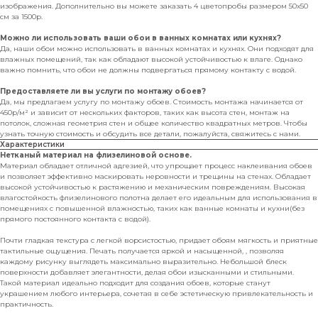
изображения. Дополнительно вы можете заказать 4 цветопробы размером 50х50
см за 1500р.
Можно ли использовать ваши обои в ванных комнатах или кухнях?
Да, наши обои можно использовать в ванных комнатах и кухнях. Они подходят для
влажных помещений, так как обладают высокой устойчивостью к влаге. Однако
важно помнить, что обои не должны подвергаться прямому контакту с водой.
Предоставляете ли вы услуги по монтажу обоев?
Да, мы предлагаем услугу по монтажу обоев. Стоимость монтажа начинается от
450р/м² и зависит от нескольких факторов, таких как высота стен, монтаж на
потолок, сложная геометрия стен и общее количество квадратных метров. Чтобы
узнать точную стоимость и обсудить все детали, пожалуйста, свяжитесь с нами.
Характеристики
Нетканый материал на флизелиновой основе.
Материал обладает отличной адгезией, что упрощает процесс наклеивания обоев
и позволяет эффективно маскировать неровности и трещины на стенах. Обладает
высокой устойчивостью к растяжению и механическим повреждениям. Высокая
влагостойкость флизелинового полотна делает его идеальным для использования в
помещениях с повышенной влажностью, таких как ванные комнаты и кухни(без
прямого постоянного контакта с водой).
Почти гладкая текстура с легкой ворсистостью, придает обоям мягкость и приятные
тактильные ощущения. Печать получается яркой и насыщенной, , позволяя
каждому рисунку выглядеть максимально выразительно. Небольшой блеск
поверхности добавляет элегантности, делая обои изысканными и стильными.
Такой материал идеально подходит для создания обоев, которые станут
украшением любого интерьера, сочетая в себе эстетическую привлекательность и
практичность.