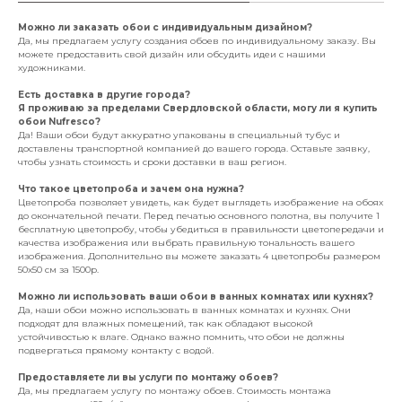
Можно ли заказать обои с индивидуальным дизайном?
Да, мы предлагаем услугу создания обоев по индивидуальному заказу. Вы
можете предоставить свой дизайн или обсудить идеи с нашими
художниками.
Есть доставка в другие города?
Я проживаю за пределами Свердловской области, могу ли я купить
обои Nufresco?
Да! Ваши обои будут аккуратно упакованы в специальный тубус и
доставлены транспортной компанией до вашего города. Оставьте заявку,
чтобы узнать стоимость и сроки доставки в ваш регион.
Что такое цветопроба и зачем она нужна?
Цветопроба позволяет увидеть, как будет выглядеть изображение на обоях
до окончательной печати. Перед печатью основного полотна, вы получите 1
бесплатную цветопробу, чтобы убедиться в правильности цветопередачи и
качества изображения или выбрать правильную тональность вашего
изображения. Дополнительно вы можете заказать 4 цветопробы размером
50х50 см за 1500р.
Можно ли использовать ваши обои в ванных комнатах или кухнях?
Да, наши обои можно использовать в ванных комнатах и кухнях. Они
подходят для влажных помещений, так как обладают высокой
устойчивостью к влаге. Однако важно помнить, что обои не должны
подвергаться прямому контакту с водой.
Предоставляете ли вы услуги по монтажу обоев?
Да, мы предлагаем услугу по монтажу обоев. Стоимость монтажа