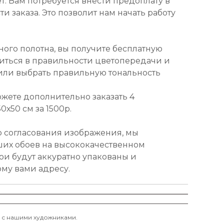
т. Вам потребуется внести предоплату в
и заказа. Это позволит нам начать работу
ного полотна, вы получите бесплатную
диться в правильности цветопередачи и
или выбрать правильную тональность
ожете дополнительно заказать 4
х50 см за 1500р.
о согласования изображения, мы
ших обоев на высококачественном
ои будут аккуратно упакованы и
ому вами адресу.
и с нашими художниками.