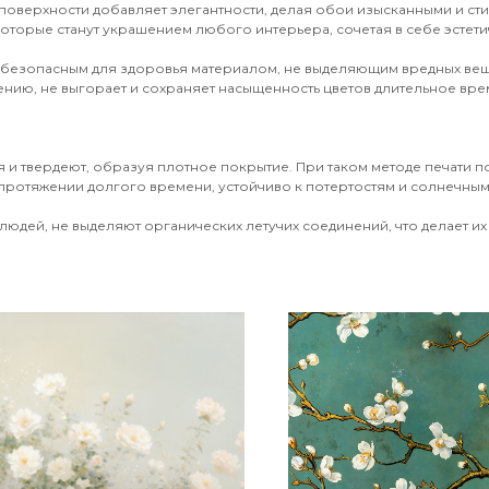
поверхности добавляет элегантности, делая обои изысканными и ст
оторые станут украшением любого интерьера, сочетая в себе эстети
 безопасным для здоровья материалом, не выделяющим вредных вещ
ению, не выгорает и сохраняет насыщенность цветов длительное врем
 и твердеют, образуя плотное покрытие. При таком методе печати 
протяжении долгого времени, устойчиво к потертостям и солнечным 
юдей, не выделяют органических летучих соединений, что делает их