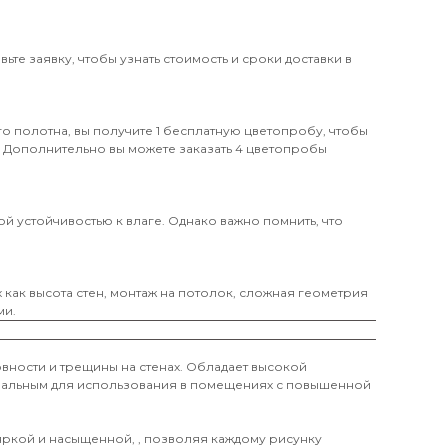
те заявку, чтобы узнать стоимость и сроки доставки в
о полотна, вы получите 1 бесплатную цветопробу, чтобы
. Дополнительно вы можете заказать 4 цветопробы
й устойчивостью к влаге. Однако важно помнить, что
х как высота стен, монтаж на потолок, сложная геометрия
ми.
вности и трещины на стенах. Обладает высокой
деальным для использования в помещениях с повышенной
 яркой и насыщенной, , позволяя каждому рисунку