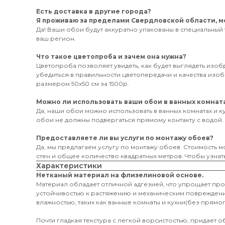
Есть доставка в другие города?
Я проживаю за пределами Свердловской области, мо
Да! Ваши обои будут аккуратно упакованы в специальный 
ваш регион.
Что такое цветопроба и зачем она нужна?
Цветопроба позволяет увидеть, как будет выглядеть изо
убедиться в правильности цветопередачи и качества из
размером 50х50 см за 1500р.
Можно ли использовать ваши обои в ванных комната
Да, наши обои можно использовать в ванных комнатах и к
обои не должны подвергаться прямому контакту с водой.
Предоставляете ли вы услуги по монтажу обоев?
Да, мы предлагаем услугу по монтажу обоев. Стоимость мо
стен и общее количество квадратных метров. Чтобы узнать
Характеристики
Нетканый материал на флизелиновой основе.
Материал обладает отличной адгезией, что упрощает пр
устойчивостью к растяжению и механическим поврежден
влажностью, таких как ванные комнаты и кухни(без прямог
Почти гладкая текстура с легкой ворсистостью, придает 