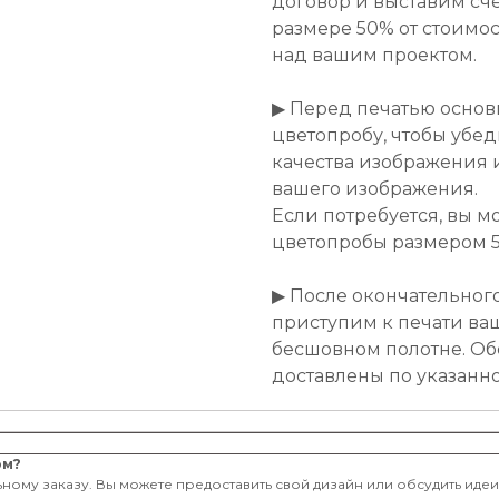
договор и выставим сче
размере 50% от стоимост
над вашим проектом.
▶ Перед печатью основ
цветопробу, чтобы убе
качества изображения 
вашего изображения.
Если потребуется, вы м
цветопробы размером 50
▶ После окончательног
приступим к печати ва
бесшовном полотне. Об
доставлены по указанн
ом?
ному заказу. Вы можете предоставить свой дизайн или обсудить иде