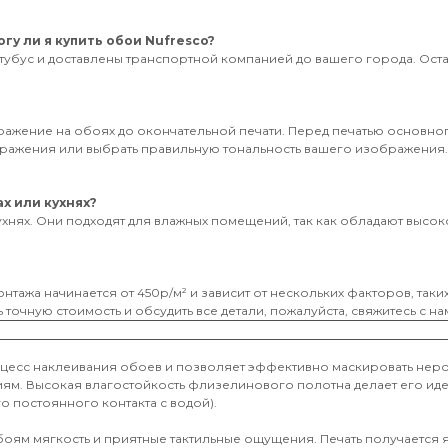
гу ли я купить обои Nufresco?
тубус и доставлены транспортной компанией до вашего города. Оставь
бражение на обоях до окончательной печати. Перед печатью основног
ображения или выбрать правильную тональность вашего изображения
х или кухнях?
ухнях. Они подходят для влажных помещений, так как обладают высоко
нтажа начинается от 450р/м² и зависит от нескольких факторов, таки
 точную стоимость и обсудить все детали, пожалуйста, свяжитесь с на
оцесс наклеивания обоев и позволяет эффективно маскировать неро
иям. Высокая влагостойкость флизелинового полотна делает его и
о постоянного контакта с водой).
обоям мягкость и приятные тактильные ощущения. Печать получается