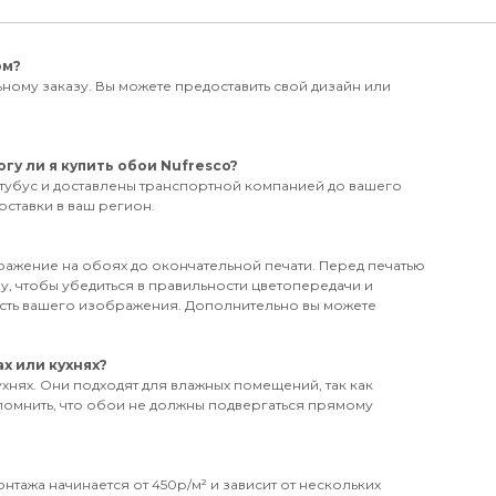
ом?
ному заказу. Вы можете предоставить свой дизайн или
гу ли я купить обои Nufresco?
 тубус и доставлены транспортной компанией до вашего
доставки в ваш регион.
бражение на обоях до окончательной печати. Перед печатью
у, чтобы убедиться в правильности цветопередачи и
ость вашего изображения. Дополнительно вы можете
х или кухнях?
ухнях. Они подходят для влажных помещений, так как
помнить, что обои не должны подвергаться прямому
нтажа начинается от 450р/м² и зависит от нескольких