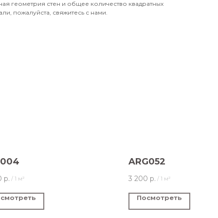
ожная геометрия стен и общее количество квадратных
али, пожалуйста, свяжитесь с нами.
T004
ARG052
0
р.
3 200
р.
/
1 м²
/
1 м²
смотреть
Посмотреть