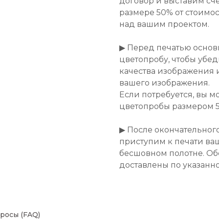
договор и выставим сче
размере 50% от стоимост
над вашим проектом.
▶ Перед печатью основ
цветопробу, чтобы убе
качества изображения 
вашего изображения.
Если потребуется, вы м
цветопробы размером 50
▶ После окончательног
приступим к печати ва
бесшовном полотне. Об
доставлены по указанн
росы (FAQ)