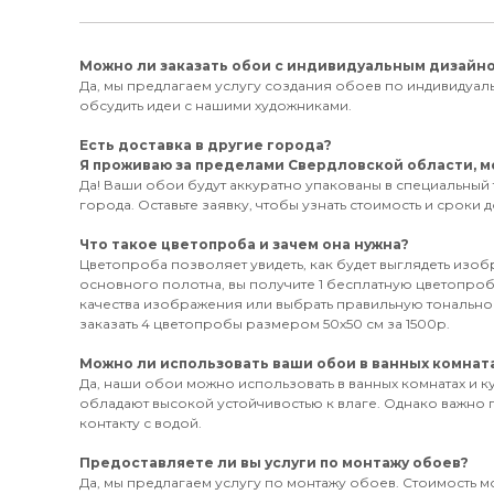
Можно ли заказать обои с индивидуальным дизайн
Да, мы предлагаем услугу создания обоев по индивидуаль
обсудить идеи с нашими художниками.
Есть доставка в другие города?
Я проживаю за пределами Свердловской области, мо
Да! Ваши обои будут аккуратно упакованы в специальный
города. Оставьте заявку, чтобы узнать стоимость и сроки 
Что такое цветопроба и зачем она нужна?
Цветопроба позволяет увидеть, как будет выглядеть изо
основного полотна, вы получите 1 бесплатную цветопроб
качества изображения или выбрать правильную тональн
заказать 4 цветопробы размером 50х50 см за 1500р.
Можно ли использовать ваши обои в ванных комната
Да, наши обои можно использовать в ванных комнатах и к
обладают высокой устойчивостью к влаге. Однако важно 
контакту с водой.
Предоставляете ли вы услуги по монтажу обоев?
Да, мы предлагаем услугу по монтажу обоев. Стоимость мо