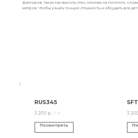
факторов, таких как высота стен, монтаж на потолок, сл
метров. Чтобы узнать точную стоимость и обсудить все дет
RUS345
SF
3 200
р.
3 20
/
1 м²
Посмотреть
По