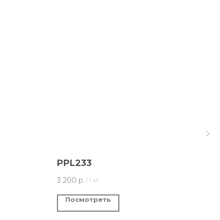
PPL233
EF
3 200
р.
3 20
/
1 м²
Посмотреть
П