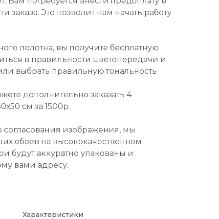
т. Вам потребуется внести предоплату в
и заказа. Это позволит нам начать работу
ного полотна, вы получите бесплатную
диться в правильности цветопередачи и
или выбрать правильную тональность
ожете дополнительно заказать 4
х50 см за 1500р.
о согласования изображения, мы
ших обоев на высококачественном
ои будут аккуратно упакованы и
ому вами адресу.
Характеристики