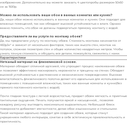
изображения. Дополнительно вы можете заказать 4 цветопробы размером 50х50
см за 1500р.
Можно ли использовать ваши обои в ванных комнатах или кухнях?
Да, наши обои можно использовать в ванных комнатах и кухнях. Они подходят для
влажных помещений, так как обладают высокой устойчивостью к влаге. Однако
важно помнить, что обои не должны подвергаться прямому контакту с водой.
Предоставляете ли вы услуги по монтажу обоев?
Да, мы предлагаем услугу по монтажу обоев. Стоимость монтажа начинается от
450р/м² и зависит от нескольких факторов, таких как высота стен, монтаж на
потолок, сложная геометрия стен и общее количество квадратных метров. Чтобы
узнать точную стоимость и обсудить все детали, пожалуйста, свяжитесь с нами.
Характеристики
Нетканый материал на флизелиновой основе.
Материал обладает отличной адгезией, что упрощает процесс наклеивания обоев
и позволяет эффективно маскировать неровности и трещины на стенах. Обладает
высокой устойчивостью к растяжению и механическим повреждениям. Высокая
влагостойкость флизелинового полотна делает его идеальным для использования в
помещениях с повышенной влажностью, таких как ванные комнаты и кухни(без
прямого постоянного контакта с водой).
Почти гладкая текстура с легкой ворсистостью, придает обоям мягкость и приятные
тактильные ощущения. Печать получается яркой и насыщенной, , позволяя
каждому рисунку выглядеть максимально выразительно. Небольшой блеск
поверхности добавляет элегантности, делая обои изысканными и стильными.
Такой материал идеально подходит для создания обоев, которые станут
украшением любого интерьера, сочетая в себе эстетическую привлекательность и
практичность.