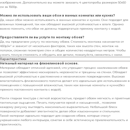
изображения. Дополнительно вы можете заказать 4 цветопробы размером 50х50
см за 1500р.
Можно ли использовать ваши обои в ванных комнатах или кухнях?
Да, наши обои можно использовать в ванных комнатах и кухнях. Они подходят для
влажных помещений, так как обладают высокой устойчивостью к влаге. Однако
важно помнить, что обои не должны подвергаться прямому контакту с водой.
Предоставляете ли вы услуги по монтажу обоев?
Да, мы предлагаем услугу по монтажу обоев. Стоимость монтажа начинается от
450р/м² и зависит от нескольких факторов, таких как высота стен, монтаж на
потолок, сложная геометрия стен и общее количество квадратных метров. Чтобы
узнать точную стоимость и обсудить все детали, пожалуйста, свяжитесь с нами.
Характеристики
Нетканый материал на флизелиновой основе.
Материал обладает отличной адгезией, что упрощает процесс наклеивания обоев
и позволяет эффективно маскировать неровности и трещины на стенах. Обладает
высокой устойчивостью к растяжению и механическим повреждениям. Высокая
влагостойкость флизелинового полотна делает его идеальным для использования в
помещениях с повышенной влажностью, таких как ванные комнаты и кухни(без
прямого постоянного контакта с водой).
Почти гладкая текстура с легкой ворсистостью, придает обоям мягкость и приятные
тактильные ощущения. Печать получается яркой и насыщенной, , позволяя
каждому рисунку выглядеть максимально выразительно. Небольшой блеск
поверхности добавляет элегантности, делая обои изысканными и стильными.
Такой материал идеально подходит для создания обоев, которые станут
украшением любого интерьера, сочетая в себе эстетическую привлекательность и
практичность.