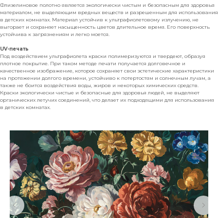
Флизелиновое полотно является экологически чистым и безопасным для здоровья
материалом, не выделяющим вредных веществ и разрешенным для использования
в детских комнатах. Материал устойчив к ультрафиолетовому излучению, не
выгорает и сохраняет насыщенность цветов длительное время. Его поверхность
устойчива к загрязнениям и легко моется.
UV-печать
Под воздействием ультрафиолета краски полимеризуются и твердеют, образуя
плотное покрытие. При таком методе печати получается долговечное и
качественное изображение, которое сохраняет свои эстетические характеристики
на протяжении долгого времени, устойчиво к потертостям и солнечным лучам, а
также не боится воздействия воды, жиров и некоторых химических средств.
Краски экологически чистые и безопасные для здоровья людей, не выделяют
органических летучих соединений, что делает их подходящими для использования
в детских комнатах.