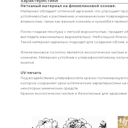
Характеристики
Нетканый материал на флизелиновой основе.
Материал обладает отличной адгезией, что упрощает пр
устойчивостью к растяжению и механическим поврежден
влажностью, таких как ванные комнаты и кухни(без прямог
Почти гладкая текстура с легкой ворсистостью, придает 
выглядеть максимально выразительно. Небольшой блеск 
Такой материал идеально подходит для создания обоев, к
Флизелиновое полотно является экологически чистым и
комнатах. Материал устойчив к ультрафиолетовому излуч
моется.
UV-печать
Под воздействием ультрафиолета краски полимеризуются
которое сохраняет свои эстетические характеристики на 
некоторых химических средств.
Краски экологически чистые и безопасные для здоровья л