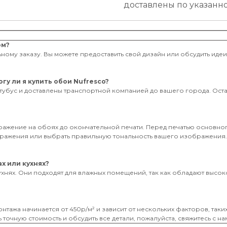
доставлены по указанн
ом?
ному заказу. Вы можете предоставить свой дизайн или обсудить иде
гу ли я купить обои Nufresco?
тубус и доставлены транспортной компанией до вашего города. Оставь
бражение на обоях до окончательной печати. Перед печатью основног
ображения или выбрать правильную тональность вашего изображения
х или кухнях?
ухнях. Они подходят для влажных помещений, так как обладают высоко
нтажа начинается от 450р/м² и зависит от нескольких факторов, таки
 точную стоимость и обсудить все детали, пожалуйста, свяжитесь с на