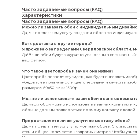
Часто задаваемые вопросы (FAQ)
Характеристики
Часто задаваемые вопросы (FAQ)
Можно ли заказать обои с индивидуальным дизайн
Да, мы предлагаем услугу создания обоев по индивидуаль
Есть доставка в другие города?
Я проживаю за пределами Свердловской области, мо
Да! Ваши обои будут аккуратно упакованы в специальный 
ваш регион.
Что такое цветопроба и зачем она нужна?
Цветопроба позволяет увидеть, как будет выглядеть изо
убедиться в правильности цветопередачи и качества из
размером 50х50 см за 1500р.
Можно ли использовать ваши обои в ванных комната
Да, наши обои можно использовать в ванных комнатах и к
обои не должны подвергаться прямому контакту с водой.
Предоставляете ли вы услуги по монтажу обоев?
Да, мы предлагаем услугу по монтажу обоев. Стоимость мо
стен и общее количество квадратных метров. Чтобы узнать