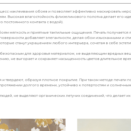
оцесс наклеивания обоев и позволяет эффективно маскировать неро
иям. Высокая влагостойкость флизелинового полотна делает его и
о постоянного контакта с водой).
обоям мягкость и приятные тактильные ощущения. Печать получается
поверхности добавляет элегантности, делая обои изысканными и ст
оторые станут украшением любого интерьера, сочетая в себе эстети
 безопасным для здоровья материалом, не выделяющим вредных вещ
ению, не выгорает и сохраняет насыщенность цветов длительное врем
 и твердеют, образуя плотное покрытие. При таком методе печати 
протяжении долгого времени, устойчиво к потертостям и солнечным 
юдей, не выделяют органических летучих соединений, что делает их