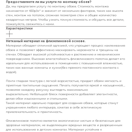
Предоставляете ли вы услуги по монтажу обоев?
Да, мы предлагаем услугу по монтажу обоев. Стоимость монтажа
начинается от 450р/м² и зависит от нескольких факторов, таких как высота
стен, монтаж на потолок, сложная геометрия стен и общее количество
квадратных метров. Чтобы узнать точную стоимость и обсудить все детали,
пожалуйста, свяжитесь с нами.
Характеристики
Нетканый материал на флизелиновой основе.
Материал обладает отличной адгезией, что упрощает процесс наклеивания
обоев и позволяет эффективно маскировать неровности и трещины на
стенах. Обладает высокой устойчивостью к растяжению и механическим
повреждениям. Высокая влагостойкость флизелинового полотна делает его
идеальным для использования в помещениях с повышенной влажностью,
таких как ванные комнаты и кухни(без прямого постоянного контакта с
водой).
Почти гладкая текстура с легкой ворсистостью, придает обоям мягкость и
приятные тактильные ощущения. Печать получается яркой и насыщенной, ,
позволяя каждому рисунку выглядеть максимально
выразительно. Небольшой блеск поверхности добавляет элегантности,
делая обои изысканными и стильными.
Такой материал идеально подходит для создания обоев, которые станут
украшением любого интерьера, сочетая в себе эстетическую
привлекательность и практичность.
Флизелиновое полотно является экологически чистым и безопасным для
здоровья материалом, не выделяющим вредных веществ и разрешенным
для использования в детских комнатах. Материал устойчив к