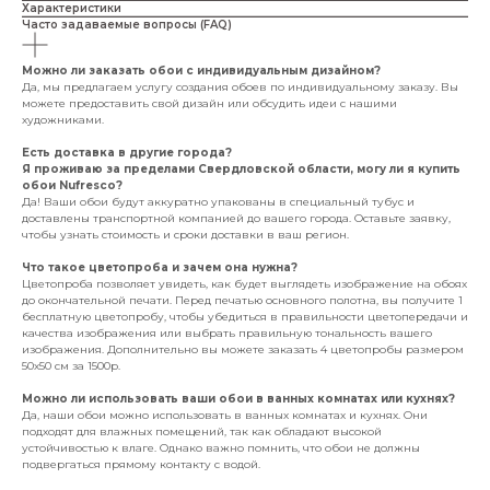
Характеристики
Часто задаваемые вопросы (FAQ)
Можно ли заказать обои с индивидуальным дизайном?
Да, мы предлагаем услугу создания обоев по индивидуальному заказу. Вы
можете предоставить свой дизайн или обсудить идеи с нашими
художниками.
Есть доставка в другие города?
Я проживаю за пределами Свердловской области, могу ли я купить
обои Nufresco?
Да! Ваши обои будут аккуратно упакованы в специальный тубус и
доставлены транспортной компанией до вашего города. Оставьте заявку,
чтобы узнать стоимость и сроки доставки в ваш регион.
Что такое цветопроба и зачем она нужна?
Цветопроба позволяет увидеть, как будет выглядеть изображение на обоях
до окончательной печати. Перед печатью основного полотна, вы получите 1
бесплатную цветопробу, чтобы убедиться в правильности цветопередачи и
качества изображения или выбрать правильную тональность вашего
изображения. Дополнительно вы можете заказать 4 цветопробы размером
50х50 см за 1500р.
Можно ли использовать ваши обои в ванных комнатах или кухнях?
Да, наши обои можно использовать в ванных комнатах и кухнях. Они
подходят для влажных помещений, так как обладают высокой
устойчивостью к влаге. Однако важно помнить, что обои не должны
подвергаться прямому контакту с водой.