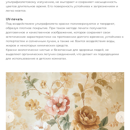
ультрафиолетовому излучению, не выгорает и сохраняет насыщенность
цветов длительное время. Его поверхность устойчива к загрязнениям и
легко моется.
UV-печать
Под воздействием ультрафиолета краски полимеризуются и твердеют,
образуя плотное покрытие. При таком методе печати получается
долговечное и качественное изображение, которое сохраняет свои
эстетические характеристики на протяжении долгого времени, устойчиво к
потертостям и солнечным лучам, а также не боится воздействия воды,
жиров и некоторых химических средств.
Краски экологически чистые и безопасные для здоровья людей, не
выделяют органических летучих соединений, что делает их подходящими
для использования в детских комнатах.