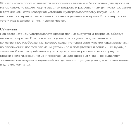
Флизелиновое полотно является экологически чистым и безопасным для здоровья
материалом, не выделяющим вредных веществ и разрешенным для использования
в детских комнатах. Материал устойчив к ультрафиолетовому излучению, не
выгорает и сохраняет насыщенность цветов длительное время. Его поверхность
устойчива к загрязнениям и легко моется.
UV-печать
Под воздействием ультрафиолета краски полимеризуются и твердеют, образуя
плотное покрытие. При таком методе печати получается долговечное и
качественное изображение, которое сохраняет свои эстетические характеристики
на протяжении долгого времени, устойчиво к потертостям и солнечным лучам, а
также не боится воздействия воды, жиров и некоторых химических средств.
Краски экологически чистые и безопасные для здоровья людей, не выделяют
органических летучих соединений, что делает их подходящими для использования
в детских комнатах.