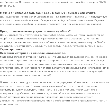
изображения. Дополнительно вы можете заказать 4 цветопробы размером 50х50
см за 1500р.
Можно ли использовать ваши обои в ванных комнатах или кухнях?
Да, наши обои можно использовать в ванных комнатах и кухнях. Они подходят для
влажных помещений, так как обладают высокой устойчивостью к влаге. Однако
важно помнить, что обои не должны подвергаться прямому контакту с водой.
Предоставляете ли вы услуги по монтажу обоев?
Да, мы предлагаем услугу по монтажу обоев. Стоимость монтажа начинается от
450р/м² и зависит от нескольких факторов, таких как высота стен, монтаж на
потолок, сложная геометрия стен и общее количество квадратных метров. Чтобы
узнать точную стоимость и обсудить все детали, пожалуйста, свяжитесь с нами.
Характеристики
Нетканый материал на флизелиновой основе.
Материал обладает отличной адгезией, что упрощает процесс наклеивания обоев
и позволяет эффективно маскировать неровности и трещины на стенах. Обладает
высокой устойчивостью к растяжению и механическим повреждениям. Высокая
влагостойкость флизелинового полотна делает его идеальным для использования в
помещениях с повышенной влажностью, таких как ванные комнаты и кухни(без
прямого постоянного контакта с водой).
Почти гладкая текстура с легкой ворсистостью, придает обоям мягкость и приятные
тактильные ощущения. Печать получается яркой и насыщенной, , позволяя
каждому рисунку выглядеть максимально выразительно. Небольшой блеск
поверхности добавляет элегантности, делая обои изысканными и стильными.
Такой материал идеально подходит для создания обоев, которые станут
украшением любого интерьера, сочетая в себе эстетическую привлекательность и
практичность.