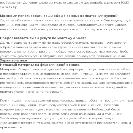
изображения. Дополнительно вы можете заказать 4 цветопробы размером 50х50
см за 1500р.
Можно ли использовать ваши обои в ванных комнатах или кухнях?
Да, наши обои можно использовать в ванных комнатах и кухнях. Они подходят для
влажных помещений, так как обладают высокой устойчивостью к влаге. Однако
важно помнить, что обои не должны подвергаться прямому контакту с водой.
Предоставляете ли вы услуги по монтажу обоев?
Да, мы предлагаем услугу по монтажу обоев. Стоимость монтажа начинается от
450р/м² и зависит от нескольких факторов, таких как высота стен, монтаж на
потолок, сложная геометрия стен и общее количество квадратных метров. Чтобы
узнать точную стоимость и обсудить все детали, пожалуйста, свяжитесь с нами.
Характеристики
Нетканый материал на флизелиновой основе.
Материал обладает отличной адгезией, что упрощает процесс наклеивания обоев
и позволяет эффективно маскировать неровности и трещины на стенах. Обладает
высокой устойчивостью к растяжению и механическим повреждениям. Высокая
влагостойкость флизелинового полотна делает его идеальным для использования в
помещениях с повышенной влажностью, таких как ванные комнаты и кухни(без
прямого постоянного контакта с водой).
Почти гладкая текстура с легкой ворсистостью, придает обоям мягкость и приятные
тактильные ощущения. Печать получается яркой и насыщенной, , позволяя
каждому рисунку выглядеть максимально выразительно. Небольшой блеск
поверхности добавляет элегантности, делая обои изысканными и стильными.
Такой материал идеально подходит для создания обоев, которые станут
украшением любого интерьера, сочетая в себе эстетическую привлекательность и
практичность.