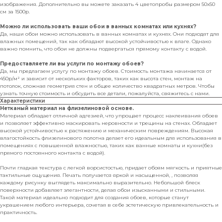
изображения. Дополнительно вы можете заказать 4 цветопробы размером 50х50
см за 1500р.
Можно ли использовать ваши обои в ванных комнатах или кухнях?
Да, наши обои можно использовать в ванных комнатах и кухнях. Они подходят для
влажных помещений, так как обладают высокой устойчивостью к влаге. Однако
важно помнить, что обои не должны подвергаться прямому контакту с водой.
Предоставляете ли вы услуги по монтажу обоев?
Да, мы предлагаем услугу по монтажу обоев. Стоимость монтажа начинается от
450р/м² и зависит от нескольких факторов, таких как высота стен, монтаж на
потолок, сложная геометрия стен и общее количество квадратных метров. Чтобы
узнать точную стоимость и обсудить все детали, пожалуйста, свяжитесь с нами.
Характеристики
Нетканый материал на флизелиновой основе.
Материал обладает отличной адгезией, что упрощает процесс наклеивания обоев
и позволяет эффективно маскировать неровности и трещины на стенах. Обладает
высокой устойчивостью к растяжению и механическим повреждениям. Высокая
влагостойкость флизелинового полотна делает его идеальным для использования в
помещениях с повышенной влажностью, таких как ванные комнаты и кухни(без
прямого постоянного контакта с водой).
Почти гладкая текстура с легкой ворсистостью, придает обоям мягкость и приятные
тактильные ощущения. Печать получается яркой и насыщенной, , позволяя
каждому рисунку выглядеть максимально выразительно. Небольшой блеск
поверхности добавляет элегантности, делая обои изысканными и стильными.
Такой материал идеально подходит для создания обоев, которые станут
украшением любого интерьера, сочетая в себе эстетическую привлекательность и
практичность.