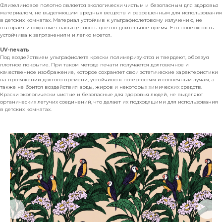
Флизелиновое полотно является экологически чистым и безопасным для здоровья
материалом, не выделяющим вредных веществ и разрешенным для использования
в детских комнатах. Материал устойчив к ультрафиолетовому излучению, не
выгорает и сохраняет насыщенность цветов длительное время. Его поверхность
устойчива к загрязнениям и легко моется.
UV-печать
Под воздействием ультрафиолета краски полимеризуются и твердеют, образуя
плотное покрытие. При таком методе печати получается долговечное и
качественное изображение, которое сохраняет свои эстетические характеристики
на протяжении долгого времени, устойчиво к потертостям и солнечным лучам, а
также не боится воздействия воды, жиров и некоторых химических средств.
Краски экологически чистые и безопасные для здоровья людей, не выделяют
органических летучих соединений, что делает их подходящими для использования
в детских комнатах.