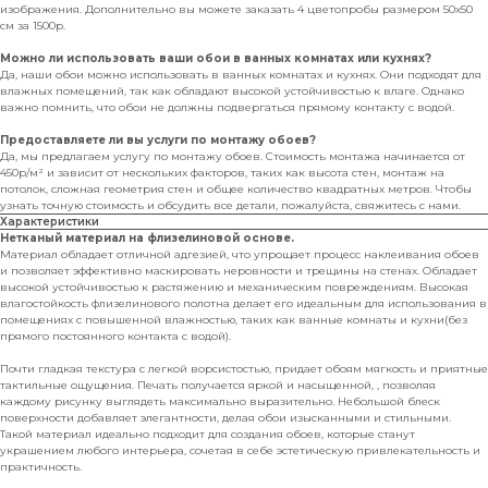
изображения. Дополнительно вы можете заказать 4 цветопробы размером 50х50
см за 1500р.
Можно ли использовать ваши обои в ванных комнатах или кухнях?
Да, наши обои можно использовать в ванных комнатах и кухнях. Они подходят для
влажных помещений, так как обладают высокой устойчивостью к влаге. Однако
важно помнить, что обои не должны подвергаться прямому контакту с водой.
Предоставляете ли вы услуги по монтажу обоев?
Да, мы предлагаем услугу по монтажу обоев. Стоимость монтажа начинается от
450р/м² и зависит от нескольких факторов, таких как высота стен, монтаж на
потолок, сложная геометрия стен и общее количество квадратных метров. Чтобы
узнать точную стоимость и обсудить все детали, пожалуйста, свяжитесь с нами.
Характеристики
Нетканый материал на флизелиновой основе.
Материал обладает отличной адгезией, что упрощает процесс наклеивания обоев
и позволяет эффективно маскировать неровности и трещины на стенах. Обладает
высокой устойчивостью к растяжению и механическим повреждениям. Высокая
влагостойкость флизелинового полотна делает его идеальным для использования в
помещениях с повышенной влажностью, таких как ванные комнаты и кухни(без
прямого постоянного контакта с водой).
Почти гладкая текстура с легкой ворсистостью, придает обоям мягкость и приятные
тактильные ощущения. Печать получается яркой и насыщенной, , позволяя
каждому рисунку выглядеть максимально выразительно. Небольшой блеск
поверхности добавляет элегантности, делая обои изысканными и стильными.
Такой материал идеально подходит для создания обоев, которые станут
украшением любого интерьера, сочетая в себе эстетическую привлекательность и
практичность.