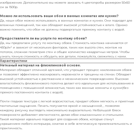
изображения. Дополнительно вы можете заказать 4 цветопробы размером 50х50
см за 1500р.
Можно ли использовать ваши обои в ванных комнатах или кухнях?
Да, наши обои можно использовать в ванных комнатах и кухнях. Они подходят для
влажных помещений, так как обладают высокой устойчивостью к влаге. Однако
важно помнить, что обои не должны подвергаться прямому контакту с водой.
Предоставляете ли вы услуги по монтажу обоев?
Да, мы предлагаем услугу по монтажу обоев. Стоимость монтажа начинается от
450р/м² и зависит от нескольких факторов, таких как высота стен, монтаж на
потолок, сложная геометрия стен и общее количество квадратных метров. Чтобы
узнать точную стоимость и обсудить все детали, пожалуйста, свяжитесь с нами.
Характеристики
Нетканый материал на флизелиновой основе.
Материал обладает отличной адгезией, что упрощает процесс наклеивания обоев
и позволяет эффективно маскировать неровности и трещины на стенах. Обладает
высокой устойчивостью к растяжению и механическим повреждениям. Высокая
влагостойкость флизелинового полотна делает его идеальным для использования в
помещениях с повышенной влажностью, таких как ванные комнаты и кухни(без
прямого постоянного контакта с водой).
Почти гладкая текстура с легкой ворсистостью, придает обоям мягкость и приятные
тактильные ощущения. Печать получается яркой и насыщенной, , позволяя
каждому рисунку выглядеть максимально выразительно. Небольшой блеск
поверхности добавляет элегантности, делая обои изысканными и стильными.
Такой материал идеально подходит для создания обоев, которые станут
украшением любого интерьера, сочетая в себе эстетическую привлекательность и
практичность.