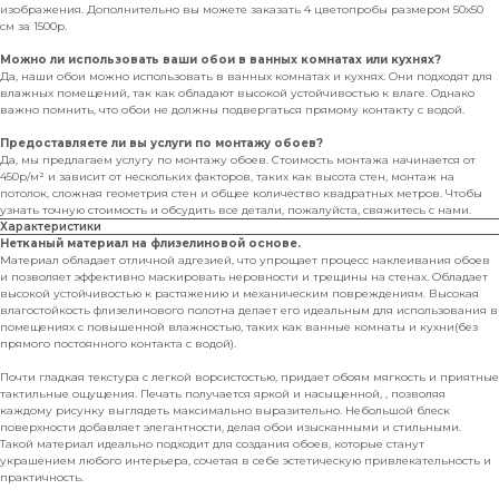
изображения. Дополнительно вы можете заказать 4 цветопробы размером 50х50
см за 1500р.
Можно ли использовать ваши обои в ванных комнатах или кухнях?
Да, наши обои можно использовать в ванных комнатах и кухнях. Они подходят для
влажных помещений, так как обладают высокой устойчивостью к влаге. Однако
важно помнить, что обои не должны подвергаться прямому контакту с водой.
Предоставляете ли вы услуги по монтажу обоев?
Да, мы предлагаем услугу по монтажу обоев. Стоимость монтажа начинается от
450р/м² и зависит от нескольких факторов, таких как высота стен, монтаж на
потолок, сложная геометрия стен и общее количество квадратных метров. Чтобы
узнать точную стоимость и обсудить все детали, пожалуйста, свяжитесь с нами.
Характеристики
Нетканый материал на флизелиновой основе.
Материал обладает отличной адгезией, что упрощает процесс наклеивания обоев
и позволяет эффективно маскировать неровности и трещины на стенах. Обладает
высокой устойчивостью к растяжению и механическим повреждениям. Высокая
влагостойкость флизелинового полотна делает его идеальным для использования в
помещениях с повышенной влажностью, таких как ванные комнаты и кухни(без
прямого постоянного контакта с водой).
Почти гладкая текстура с легкой ворсистостью, придает обоям мягкость и приятные
тактильные ощущения. Печать получается яркой и насыщенной, , позволяя
каждому рисунку выглядеть максимально выразительно. Небольшой блеск
поверхности добавляет элегантности, делая обои изысканными и стильными.
Такой материал идеально подходит для создания обоев, которые станут
украшением любого интерьера, сочетая в себе эстетическую привлекательность и
практичность.