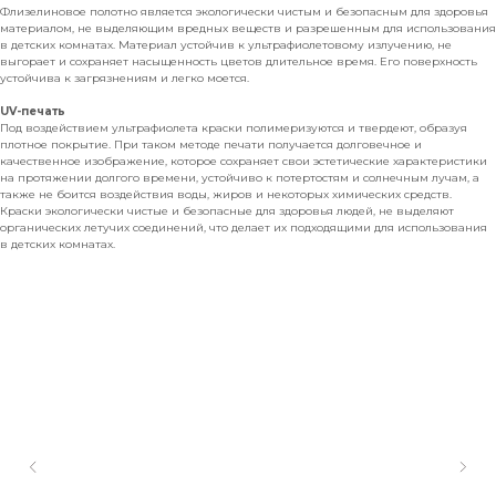
Флизелиновое полотно является экологически чистым и безопасным для здоровья
материалом, не выделяющим вредных веществ и разрешенным для использования
в детских комнатах. Материал устойчив к ультрафиолетовому излучению, не
выгорает и сохраняет насыщенность цветов длительное время. Его поверхность
устойчива к загрязнениям и легко моется.
UV-печать
Под воздействием ультрафиолета краски полимеризуются и твердеют, образуя
плотное покрытие. При таком методе печати получается долговечное и
качественное изображение, которое сохраняет свои эстетические характеристики
на протяжении долгого времени, устойчиво к потертостям и солнечным лучам, а
также не боится воздействия воды, жиров и некоторых химических средств.
Краски экологически чистые и безопасные для здоровья людей, не выделяют
органических летучих соединений, что делает их подходящими для использования
в детских комнатах.