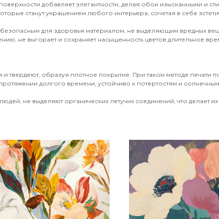
поверхности добавляет элегантности, делая обои изысканными и ст
оторые станут украшением любого интерьера, сочетая в себе эстети
 безопасным для здоровья материалом, не выделяющим вредных вещ
ению, не выгорает и сохраняет насыщенность цветов длительное врем
 и твердеют, образуя плотное покрытие. При таком методе печати 
протяжении долгого времени, устойчиво к потертостям и солнечным 
юдей, не выделяют органических летучих соединений, что делает их