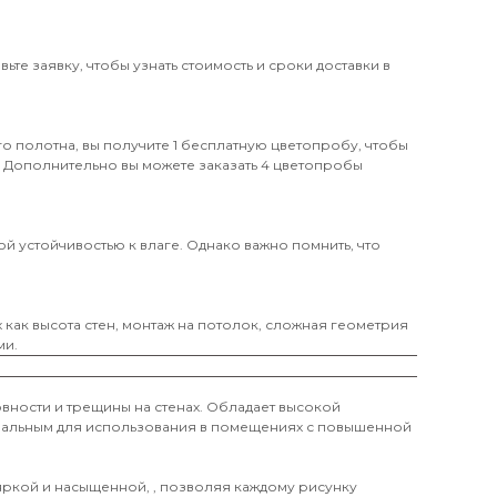
те заявку, чтобы узнать стоимость и сроки доставки в
о полотна, вы получите 1 бесплатную цветопробу, чтобы
. Дополнительно вы можете заказать 4 цветопробы
й устойчивостью к влаге. Однако важно помнить, что
х как высота стен, монтаж на потолок, сложная геометрия
ми.
вности и трещины на стенах. Обладает высокой
деальным для использования в помещениях с повышенной
 яркой и насыщенной, , позволяя каждому рисунку