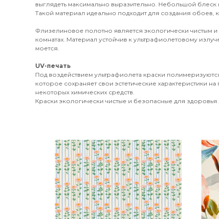
выглядеть максимально выразительно. Небольшой блеск 
Такой материал идеально подходит для создания обоев, к
Флизелиновое полотно является экологически чистым и
комнатах. Материал устойчив к ультрафиолетовому излуч
моется.
UV-печать
Под воздействием ультрафиолета краски полимеризуются
которое сохраняет свои эстетические характеристики на 
некоторых химических средств.
Краски экологически чистые и безопасные для здоровья л