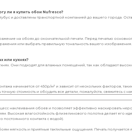
гу ли я купить обои Nufresco?
тубус и доставлены транспортной компанией до вашего города. Оставь
бражение на обоях до окончательной печати. Перед печатью основног
ображения или выбрать правильную тональность вашего изображения
х или кухнях?
ухнях. Они подходят для влажных помещений, так как обладают высоко
нтажа начинается от 450р/м² и зависит от нескольких факторов, таки
 точную стоимость и обсудить все детали, пожалуйста, свяжитесь с на
оцесс наклеивания обоев и позволяет эффективно маскировать неро
иям. Высокая влагостойкость флизелинового полотна делает его и
о постоянного контакта с водой).
обоям мягкость и приятные тактильные ощущения. Печать получается