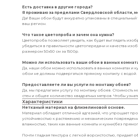
Есть доставка в другие города?
Я проживаю за пределами Свердловской области, мо
Да! Ваши обои будут аккуратно упакованы в специальный 
ваш регион.
Что такое цветопроба и зачем она нужна?
Цветопроба позволяет увидеть, как будет выглядеть изо
убедиться в правильности цветопередачи и качества из
размером 50х50 см за 1500р.
Можно ли использовать ваши обои в ванных комната
Да, наши обои можно использовать в ванных комнатах и к
обои не должны подвергаться прямому контакту с водой.
Предоставляете ли вы услуги по монтажу обоев?
Да, мы предлагаем услугу по монтажу обоев. Стоимость мо
стен и общее количество квадратных метров. Чтобы узнать
Характеристики
Нетканый материал на флизелиновой основе.
Материал обладает отличной адгезией, что упрощает пр
устойчивостью к растяжению и механическим поврежден
влажностью, таких как ванные комнаты и кухни(без прямог
Почти гладкая текстура с легкой ворсистостью, придает 