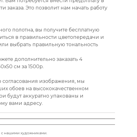
т. Вам потребуется внести предоплату в
и заказа. Это позволит нам начать работу
ного полотна, вы получите бесплатную
диться в правильности цветопередачи и
или выбрать правильную тональность
ожете дополнительно заказать 4
х50 см за 1500р.
о согласования изображения, мы
ших обоев на высококачественном
ои будут аккуратно упакованы и
ому вами адресу.
и с нашими художниками.