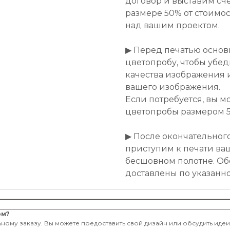
договор и выставим сче
размере 50% от стоимост
над вашим проектом.
▶ Перед печатью основ
цветопробу, чтобы убе
качества изображения 
вашего изображения.
Если потребуется, вы м
цветопробы размером 50
▶ После окончательног
приступим к печати ва
бесшовном полотне. Об
доставлены по указанн
ом?
ному заказу. Вы можете предоставить свой дизайн или обсудить иде