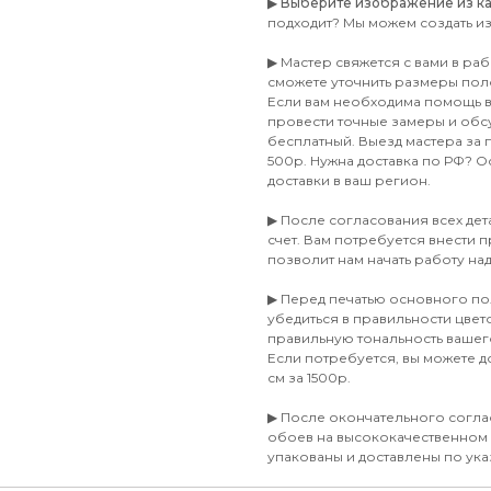
▶
Выберите изображение из ката
подходит? Мы можем создать и
▶ Мастер свяжется с вами в ра
сможете уточнить размеры пол
Если вам необходима помощь в 
провести точные замеры и обсу
бесплатный. Выезд мастера за
500р. Нужна доставка по РФ? Ос
доставки в ваш регион.
▶ После согласования всех де
счет. Вам потребуется внести п
позволит нам начать работу на
▶ Перед печатью основного по
убедиться в правильности цве
правильную тональность ваше
Если потребуется, вы можете 
см за 1500р.
▶ После окончательного согла
обоев на высококачественном
упакованы и доставлены по ука