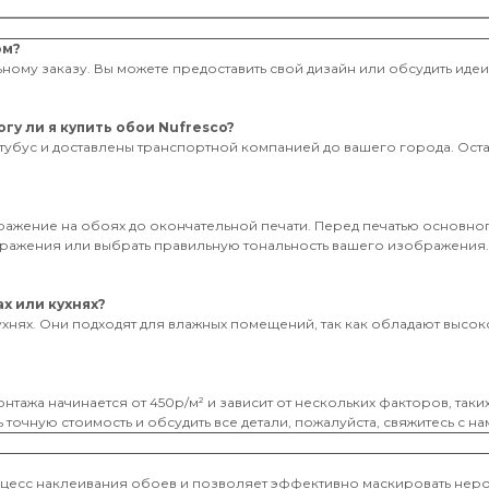
ом?
ному заказу. Вы можете предоставить свой дизайн или обсудить иде
гу ли я купить обои Nufresco?
тубус и доставлены транспортной компанией до вашего города. Оставь
бражение на обоях до окончательной печати. Перед печатью основног
ображения или выбрать правильную тональность вашего изображения
х или кухнях?
ухнях. Они подходят для влажных помещений, так как обладают высоко
нтажа начинается от 450р/м² и зависит от нескольких факторов, таки
 точную стоимость и обсудить все детали, пожалуйста, свяжитесь с на
оцесс наклеивания обоев и позволяет эффективно маскировать неро