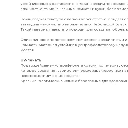
устойчивостью к растяжению и механическим поврежден
влажностью, таких как ванные комнаты и кухни(без прямог
Почти гладкая текстура с легкой ворсистостью, придает 
выглядеть максимально выразительно. Небольшой блеск 
Такой материал идеально подходит для создания обоев, к
Флизелиновое полотно является экологически чистым и
комнатах. Материал устойчив к ультрафиолетовому излуч
моется.
UV-печать
Под воздействием ультрафиолета краски полимеризуются
которое сохраняет свои эстетические характеристики на 
некоторых химических средств.
Краски экологически чистые и безопасные для здоровья л