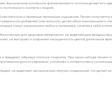
иям. Высокая влагостойкость флизелинового полотна делает его и
о постоянного контакта с водой).
обоям мягкость и приятные тактильные ощущения. Печать получается
поверхности добавляет элегантности, делая обои изысканными и ст
оторые станут украшением любого интерьера, сочетая в себе эстети
 безопасным для здоровья материалом, не выделяющим вредных вещ
ению, не выгорает и сохраняет насыщенность цветов длительное врем
 и твердеют, образуя плотное покрытие. При таком методе печати 
протяжении долгого времени, устойчиво к потертостям и солнечным 
юдей, не выделяют органических летучих соединений, что делает их