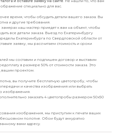
лога и оставьте заявку на сайте
. Не нашли то, что вам
зображение специально для вас.
бочее время, чтобы обсудить детали вашего заказа. Вы
отна и другие требования.
замерах наш мастер приедет к вам на объект, чтобы
дить все детали заказа. Выезд по Екатеринбургу
 пределы Екатеринбурга по Свердловской области от
тавьте заявку, мы рассчитаем стоимость и сроки
талей мы составим и подпишем договор и выставим
редоплату в размере 50% от стоимости заказа. Это
д вашим проектом.
лотна, вы получите бесплатную цветопробу, чтобы
топередачи и качества изображения или выбрать
го изображения.
дополнительно заказать 4 цветопробы размером 50х50
сования изображения, мы приступим к печати ваших
 бесшовном полотне. Обои будут аккуратно
занному вами адресу.