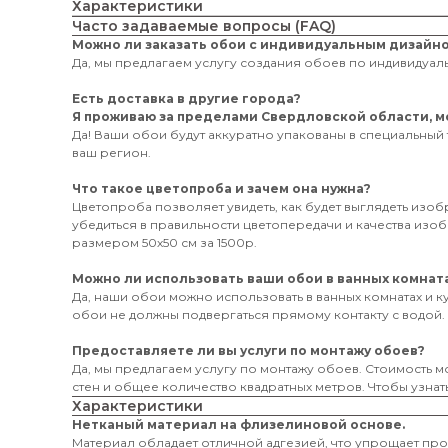
Характеристики
Часто задаваемые вопросы (FAQ)
Можно ли заказать обои с индивидуальным дизайн
Да, мы предлагаем услугу создания обоев по индивидуаль
Есть доставка в другие города?
Я проживаю за пределами Свердловской области, мо
Да! Ваши обои будут аккуратно упакованы в специальный 
ваш регион.
Что такое цветопроба и зачем она нужна?
Цветопроба позволяет увидеть, как будет выглядеть изо
убедиться в правильности цветопередачи и качества из
размером 50х50 см за 1500р.
Можно ли использовать ваши обои в ванных комната
Да, наши обои можно использовать в ванных комнатах и к
обои не должны подвергаться прямому контакту с водой.
Предоставляете ли вы услуги по монтажу обоев?
Да, мы предлагаем услугу по монтажу обоев. Стоимость мо
стен и общее количество квадратных метров. Чтобы узнать
Характеристики
Нетканый материал на флизелиновой основе.
Материал обладает отличной адгезией, что упрощает пр