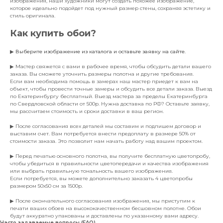
изображения, наши художники могут создать похожее изображение,
которое идеально подойдет под нужный размер стены, сохраняя эстетику и
стиль оригинала.
Как купить обои?
▶
Выберите изображение из каталога и оставьте заявку на сайте
.
▶ Мастер свяжется с вами в рабочее время, чтобы обсудить детали вашего
заказа. Вы сможете уточнить размеры полотна и другие требования.
Если вам необходима помощь в замерах наш мастер приедет к вам на
объект, чтобы провести точные замеры и обсудить все детали заказа. Выезд
по Екатеринбургу бесплатный. Выезд мастера за пределы Екатеринбурга
по Свердловской области от 500р. Нужна доставка по РФ? Оставьте заявку,
мы рассчитаем стоимость и сроки доставки в ваш регион.
▶ После согласования всех деталей мы составим и подпишем договор и
выставим счет. Вам потребуется внести предоплату в размере 50% от
стоимости заказа. Это позволит нам начать работу над вашим проектом.
▶ Перед печатью основного полотна, вы получите бесплатную цветопробу,
чтобы убедиться в правильности цветопередачи и качества изображения
или выбрать правильную тональность вашего изображения.
Если потребуется, вы можете дополнительно заказать 4 цветопробы
размером 50х50 см за 1500р.
▶ После окончательного согласования изображения, мы приступим к
печати ваших обоев на высококачественном бесшовном полотне. Обои
будут аккуратно упакованы и доставлены по указанному вами адресу.
Часто задаваемые вопросы (FAQ)