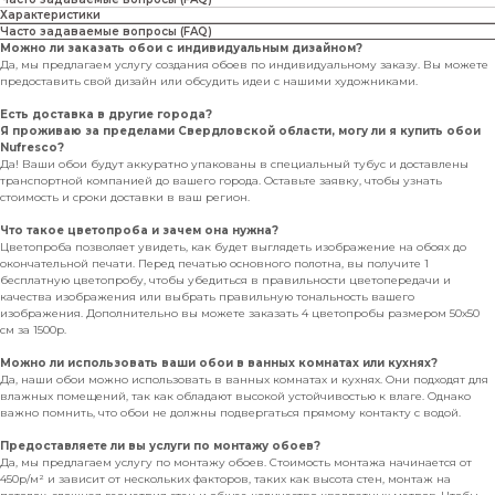
Характеристики
Часто задаваемые вопросы (FAQ)
Можно ли заказать обои с индивидуальным дизайном?
Да, мы предлагаем услугу создания обоев по индивидуальному заказу. Вы можете
предоставить свой дизайн или обсудить идеи с нашими художниками.
Есть доставка в другие города?
Я проживаю за пределами Свердловской области, могу ли я купить обои
Nufresco?
Да! Ваши обои будут аккуратно упакованы в специальный тубус и доставлены
транспортной компанией до вашего города. Оставьте заявку, чтобы узнать
стоимость и сроки доставки в ваш регион.
Что такое цветопроба и зачем она нужна?
Цветопроба позволяет увидеть, как будет выглядеть изображение на обоях до
окончательной печати. Перед печатью основного полотна, вы получите 1
бесплатную цветопробу, чтобы убедиться в правильности цветопередачи и
качества изображения или выбрать правильную тональность вашего
изображения. Дополнительно вы можете заказать 4 цветопробы размером 50х50
см за 1500р.
Можно ли использовать ваши обои в ванных комнатах или кухнях?
Да, наши обои можно использовать в ванных комнатах и кухнях. Они подходят для
влажных помещений, так как обладают высокой устойчивостью к влаге. Однако
важно помнить, что обои не должны подвергаться прямому контакту с водой.
Предоставляете ли вы услуги по монтажу обоев?
Да, мы предлагаем услугу по монтажу обоев. Стоимость монтажа начинается от
450р/м² и зависит от нескольких факторов, таких как высота стен, монтаж на