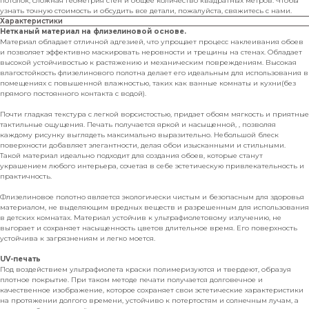
потолок, сложная геометрия стен и общее количество квадратных метров. Чтобы
узнать точную стоимость и обсудить все детали, пожалуйста, свяжитесь с нами.
Характеристики
Нетканый материал на флизелиновой основе.
Материал обладает отличной адгезией, что упрощает процесс наклеивания обоев
и позволяет эффективно маскировать неровности и трещины на стенах. Обладает
высокой устойчивостью к растяжению и механическим повреждениям. Высокая
влагостойкость флизелинового полотна делает его идеальным для использования в
помещениях с повышенной влажностью, таких как ванные комнаты и кухни(без
прямого постоянного контакта с водой).
Почти гладкая текстура с легкой ворсистостью, придает обоям мягкость и приятные
тактильные ощущения. Печать получается яркой и насыщенной, , позволяя
каждому рисунку выглядеть максимально выразительно. Небольшой блеск
поверхности добавляет элегантности, делая обои изысканными и стильными.
Такой материал идеально подходит для создания обоев, которые станут
украшением любого интерьера, сочетая в себе эстетическую привлекательность и
практичность.
Флизелиновое полотно является экологически чистым и безопасным для здоровья
материалом, не выделяющим вредных веществ и разрешенным для использования
в детских комнатах. Материал устойчив к ультрафиолетовому излучению, не
выгорает и сохраняет насыщенность цветов длительное время. Его поверхность
устойчива к загрязнениям и легко моется.
UV-печать
Под воздействием ультрафиолета краски полимеризуются и твердеют, образуя
плотное покрытие. При таком методе печати получается долговечное и
качественное изображение, которое сохраняет свои эстетические характеристики
на протяжении долгого времени, устойчиво к потертостям и солнечным лучам, а