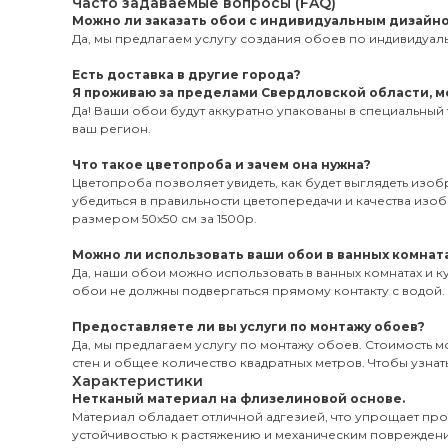
Часто задаваемые вопросы (FAQ)
Можно ли заказать обои с индивидуальным дизайн
Да, мы предлагаем услугу создания обоев по индивидуаль
Есть доставка в другие города?
Я проживаю за пределами Свердловской области, мо
Да! Ваши обои будут аккуратно упакованы в специальный 
ваш регион.
Что такое цветопроба и зачем она нужна?
Цветопроба позволяет увидеть, как будет выглядеть изо
убедиться в правильности цветопередачи и качества из
размером 50х50 см за 1500р.
Можно ли использовать ваши обои в ванных комната
Да, наши обои можно использовать в ванных комнатах и к
обои не должны подвергаться прямому контакту с водой.
Предоставляете ли вы услуги по монтажу обоев?
Да, мы предлагаем услугу по монтажу обоев. Стоимость мо
стен и общее количество квадратных метров. Чтобы узнать
Характеристики
Нетканый материал на флизелиновой основе.
Материал обладает отличной адгезией, что упрощает пр
устойчивостью к растяжению и механическим поврежден