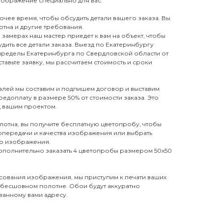
зображение специально для вас.
бочее время, чтобы обсудить детали вашего заказа. Вы
отна и другие требования.
замерах наш мастер приедет к вам на объект, чтобы
дить все детали заказа. Выезд по Екатеринбургу
 пределы Екатеринбурга по Свердловской области от
тавьте заявку, мы рассчитаем стоимость и сроки
талей мы составим и подпишем договор и выставим
редоплату в размере 50% от стоимости заказа. Это
д вашим проектом.
лотна, вы получите бесплатную цветопробу, чтобы
топередачи и качества изображения или выбрать
го изображения.
дополнительно заказать 4 цветопробы размером 50х50
сования изображения, мы приступим к печати ваших
 бесшовном полотне. Обои будут аккуратно
занному вами адресу.