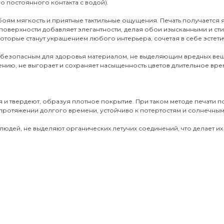
о постоянного контакта с водой).
обоям мягкость и приятные тактильные ощущения. Печать получается
поверхности добавляет элегантности, делая обои изысканными и ст
оторые станут украшением любого интерьера, сочетая в себе эстети
 безопасным для здоровья материалом, не выделяющим вредных вещ
ению, не выгорает и сохраняет насыщенность цветов длительное врем
 и твердеют, образуя плотное покрытие. При таком методе печати 
протяжении долгого времени, устойчиво к потертостям и солнечным 
юдей, не выделяют органических летучих соединений, что делает их