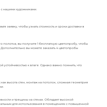
и с нашими художниками.
те заявку, чтобы узнать стоимость и сроки доставки в
о полотна, вы получите 1 бесплатную цветопробу, чтобы
. Дополнительно вы можете заказать 4 цветопробы
й устойчивостью к влаге. Однако важно помнить, что
х как высота стен, монтаж на потолок, сложная геометрия
ми.
вности и трещины на стенах. Обладает высокой
деальным для использования в помещениях с повышенной