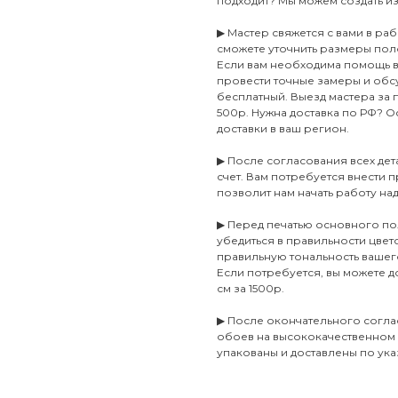
подходит? Мы можем создать и
▶ Мастер свяжется с вами в ра
сможете уточнить размеры пол
Если вам необходима помощь в 
провести точные замеры и обсу
бесплатный. Выезд мастера за
500р. Нужна доставка по РФ? Ос
доставки в ваш регион.
▶ После согласования всех де
счет. Вам потребуется внести п
позволит нам начать работу на
▶ Перед печатью основного по
убедиться в правильности цве
правильную тональность ваше
Если потребуется, вы можете 
см за 1500р.
▶ После окончательного согла
обоев на высококачественном
упакованы и доставлены по ука