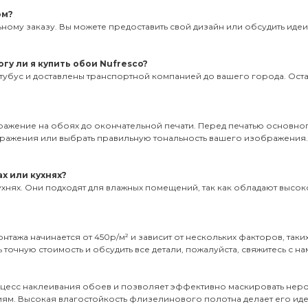
ом?
ному заказу. Вы можете предоставить свой дизайн или обсудить иде
гу ли я купить обои Nufresco?
тубус и доставлены транспортной компанией до вашего города. Оставь
бражение на обоях до окончательной печати. Перед печатью основног
ображения или выбрать правильную тональность вашего изображения
х или кухнях?
ухнях. Они подходят для влажных помещений, так как обладают высоко
нтажа начинается от 450р/м² и зависит от нескольких факторов, таки
 точную стоимость и обсудить все детали, пожалуйста, свяжитесь с на
оцесс наклеивания обоев и позволяет эффективно маскировать неро
иям. Высокая влагостойкость флизелинового полотна делает его и