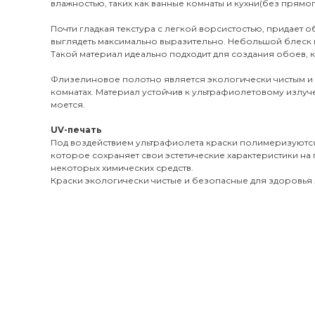
влажностью, таких как ванные комнаты и кухни(без прямог
Почти гладкая текстура с легкой ворсистостью, придает 
выглядеть максимально выразительно. Небольшой блеск 
Такой материал идеально подходит для создания обоев, к
Флизелиновое полотно является экологически чистым и
комнатах. Материал устойчив к ультрафиолетовому излуч
моется.
UV-печать
Под воздействием ультрафиолета краски полимеризуются
которое сохраняет свои эстетические характеристики на 
некоторых химических средств.
Краски экологически чистые и безопасные для здоровья л