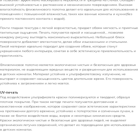
и позволяет эффективно маскировать неровности и трещины на стенах. Обладает
высокой устойчивостью к растяжению и механическим повреждениям. Высокая
влагостойкость флизелинового полотна делает его идеальным для использования в
помещениях с повышенной влажностью, таких как ванные комнаты и кухни(без
прямого постоянного контакта с водой).
Почти гладкая текстура с легкой ворсистостью, придает обоям мягкость и приятные
тактильные ощущения. Печать получается яркой и насыщенной, , позволяя
каждому рисунку выглядеть максимально выразительно. Небольшой блеск
поверхности добавляет элегантности, делая обои изысканными и стильными.
Такой материал идеально подходит для создания обоев, которые станут
украшением любого интерьера, сочетая в себе эстетическую привлекательность и
практичность.
Флизелиновое полотно является экологически чистым и безопасным для здоровья
материалом, не выделяющим вредных веществ и разрешенным для использования
в детских комнатах. Материал устойчив к ультрафиолетовому излучению, не
выгорает и сохраняет насыщенность цветов длительное время. Его поверхность
устойчива к загрязнениям и легко моется.
UV-печать
Под воздействием ультрафиолета краски полимеризуются и твердеют, образуя
плотное покрытие. При таком методе печати получается долговечное и
качественное изображение, которое сохраняет свои эстетические характеристики
на протяжении долгого времени, устойчиво к потертостям и солнечным лучам, а
также не боится воздействия воды, жиров и некоторых химических средств.
Краски экологически чистые и безопасные для здоровья людей, не выделяют
органических летучих соединений, что делает их подходящими для использования
в детских комнатах.