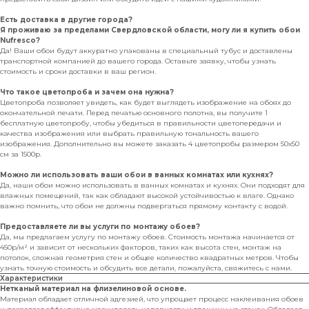
Есть доставка в другие города?
Я проживаю за пределами Свердловской области, могу ли я купить обои
Nufresco?
Да! Ваши обои будут аккуратно упакованы в специальный тубус и доставлены
транспортной компанией до вашего города. Оставьте заявку, чтобы узнать
стоимость и сроки доставки в ваш регион.
Что такое цветопроба и зачем она нужна?
Цветопроба позволяет увидеть, как будет выглядеть изображение на обоях до
окончательной печати. Перед печатью основного полотна, вы получите 1
бесплатную цветопробу, чтобы убедиться в правильности цветопередачи и
качества изображения или выбрать правильную тональность вашего
изображения. Дополнительно вы можете заказать 4 цветопробы размером 50х50
см за 1500р.
Можно ли использовать ваши обои в ванных комнатах или кухнях?
Да, наши обои можно использовать в ванных комнатах и кухнях. Они подходят для
влажных помещений, так как обладают высокой устойчивостью к влаге. Однако
важно помнить, что обои не должны подвергаться прямому контакту с водой.
Предоставляете ли вы услуги по монтажу обоев?
Да, мы предлагаем услугу по монтажу обоев. Стоимость монтажа начинается от
450р/м² и зависит от нескольких факторов, таких как высота стен, монтаж на
потолок, сложная геометрия стен и общее количество квадратных метров. Чтобы
узнать точную стоимость и обсудить все детали, пожалуйста, свяжитесь с нами.
Характеристики
Нетканый материал на флизелиновой основе.
Материал обладает отличной адгезией, что упрощает процесс наклеивания обоев