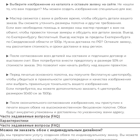
▶
Выберите изображение из каталога и оставьте заявку на сайте
. Не нашли
то, что вам подходит? Мы можем создать изображение специально для вас.
▶ Мастер свяжется с вами в рабочее время, чтобы обсудить детали вашего
заказа. Вы сможете уточнить размеры полотна и другие требования.
Если вам необходима помощь в замерах наш мастер приедет к вам на
объект, чтобы провести точные замеры и обсудить все детали заказа. Выезд
по Екатеринбургу бесплатный. Выезд мастера за пределы Екатеринбурга
по Свердловской области от 500р. Нужна доставка по РФ? Оставьте заявку,
мы рассчитаем стоимость и сроки доставки в ваш регион.
▶ После согласования всех деталей мы составим и подпишем договор и
выставим счет. Вам потребуется внести предоплату в размере 50% от
стоимости заказа. Это позволит нам начать работу над вашим проектом.
▶ Перед печатью основного полотна, вы получите бесплатную цветопробу,
чтобы убедиться в правильности цветопередачи и качества изображения
или выбрать правильную тональность вашего изображения.
Если потребуется, вы можете дополнительно заказать 4 цветопробы
размером 50х50 см за 1500р.
▶ После окончательного согласования изображения, мы приступим к
печати ваших обоев на высококачественном бесшовном полотне. Обои
будут аккуратно упакованы и доставлены по указанному вами адресу.
Часто задаваемые вопросы (FAQ)
Характеристики
Часто задаваемые вопросы (FAQ)
Можно ли заказать обои с индивидуальным дизайном?
Да, мы предлагаем услугу создания обоев по индивидуальному заказу. Вы можете
предоставить свой дизайн или обсудить идеи с нашими художниками.