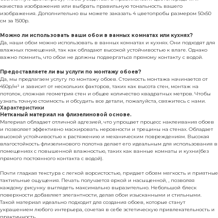
качества изображения или выбрать правильную тональность вашего
изображения. Дополнительно вы можете заказать 4 цветопробы размером 50х50
см за 1500р.
Можно ли использовать ваши обои в ванных комнатах или кухнях?
Да, наши обои можно использовать в ванных комнатах и кухнях. Они подходят для
влажных помещений, так как обладают высокой устойчивостью к влаге. Однако
важно помнить, что обои не должны подвергаться прямому контакту с водой.
Предоставляете ли вы услуги по монтажу обоев?
Да, мы предлагаем услугу по монтажу обоев. Стоимость монтажа начинается от
450р/м² и зависит от нескольких факторов, таких как высота стен, монтаж на
потолок, сложная геометрия стен и общее количество квадратных метров. Чтобы
узнать точную стоимость и обсудить все детали, пожалуйста, свяжитесь с нами.
Характеристики
Нетканый материал на флизелиновой основе.
Материал обладает отличной адгезией, что упрощает процесс наклеивания обоев
и позволяет эффективно маскировать неровности и трещины на стенах. Обладает
высокой устойчивостью к растяжению и механическим повреждениям. Высокая
влагостойкость флизелинового полотна делает его идеальным для использования в
помещениях с повышенной влажностью, таких как ванные комнаты и кухни(без
прямого постоянного контакта с водой).
Почти гладкая текстура с легкой ворсистостью, придает обоям мягкость и приятные
тактильные ощущения. Печать получается яркой и насыщенной, , позволяя
каждому рисунку выглядеть максимально выразительно. Небольшой блеск
поверхности добавляет элегантности, делая обои изысканными и стильными.
Такой материал идеально подходит для создания обоев, которые станут
украшением любого интерьера, сочетая в себе эстетическую привлекательность и
практичность.