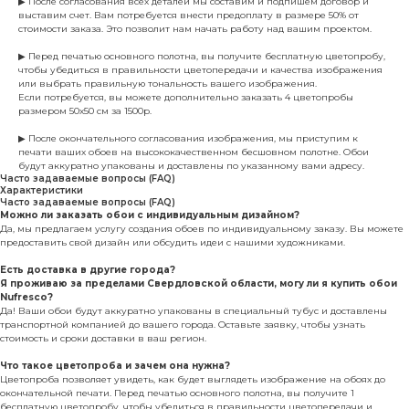
▶ После согласования всех деталей мы составим и подпишем договор и
выставим счет. Вам потребуется внести предоплату в размере 50% от
стоимости заказа. Это позволит нам начать работу над вашим проектом.
▶ Перед печатью основного полотна, вы получите бесплатную цветопробу,
чтобы убедиться в правильности цветопередачи и качества изображения
или выбрать правильную тональность вашего изображения.
Если потребуется, вы можете дополнительно заказать 4 цветопробы
размером 50х50 см за 1500р.
▶ После окончательного согласования изображения, мы приступим к
печати ваших обоев на высококачественном бесшовном полотне. Обои
будут аккуратно упакованы и доставлены по указанному вами адресу.
Часто задаваемые вопросы (FAQ)
Характеристики
Часто задаваемые вопросы (FAQ)
Можно ли заказать обои с индивидуальным дизайном?
Да, мы предлагаем услугу создания обоев по индивидуальному заказу. Вы можете
предоставить свой дизайн или обсудить идеи с нашими художниками.
Есть доставка в другие города?
Я проживаю за пределами Свердловской области, могу ли я купить обои
Nufresco?
Да! Ваши обои будут аккуратно упакованы в специальный тубус и доставлены
транспортной компанией до вашего города. Оставьте заявку, чтобы узнать
стоимость и сроки доставки в ваш регион.
Что такое цветопроба и зачем она нужна?
Цветопроба позволяет увидеть, как будет выглядеть изображение на обоях до
окончательной печати. Перед печатью основного полотна, вы получите 1
бесплатную цветопробу, чтобы убедиться в правильности цветопередачи и