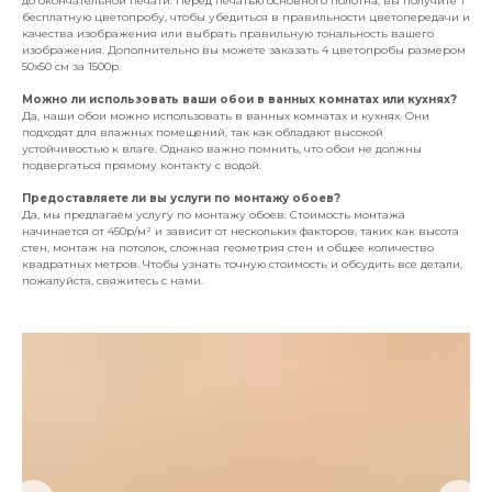
до окончательной печати. Перед печатью основного полотна, вы получите 1
бесплатную цветопробу, чтобы убедиться в правильности цветопередачи и
качества изображения или выбрать правильную тональность вашего
изображения. Дополнительно вы можете заказать 4 цветопробы размером
50х50 см за 1500р.
Можно ли использовать ваши обои в ванных комнатах или кухнях?
Да, наши обои можно использовать в ванных комнатах и кухнях. Они
подходят для влажных помещений, так как обладают высокой
устойчивостью к влаге. Однако важно помнить, что обои не должны
подвергаться прямому контакту с водой.
Предоставляете ли вы услуги по монтажу обоев?
Да, мы предлагаем услугу по монтажу обоев. Стоимость монтажа
начинается от 450р/м² и зависит от нескольких факторов, таких как высота
стен, монтаж на потолок, сложная геометрия стен и общее количество
квадратных метров. Чтобы узнать точную стоимость и обсудить все детали,
пожалуйста, свяжитесь с нами.