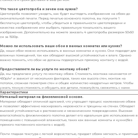
Что такое цветопроба и зачем она нужна?
Цветопроба позволяет увидеть, как будет выглядеть изображение на обоях до
окончательной печати. Перед печатью основного полотна, вы получите 1
бесплатную цветопробу, чтобы убедиться в правильности цветопередачи и
качества изображения или выбрать правильную тональность вашего
изображения. Дополнительно вы можете заказать 4 цветопробы размером 50х50
см за 1500р.
Можно ли использовать ваши обои в ванных комнатах или кухнях?
Да, наши обои можно использовать в ванных комнатах и кухнях. Они подходят для
влажных помещений, так как обладают высокой устойчивостью к влаге. Однако
важно помнить, что обои не должны подвергаться прямому контакту с водой.
Предоставляете ли вы услуги по монтажу обоев?
Да, мы предлагаем услугу по монтажу обоев. Стоимость монтажа начинается от
450р/м² и зависит от нескольких факторов, таких как высота стен, монтаж на
потолок, сложная геометрия стен и общее количество квадратных метров. Чтобы
узнать точную стоимость и обсудить все детали, пожалуйста, свяжитесь с нами.
Характеристики
Нетканый материал на флизелиновой основе.
Материал обладает отличной адгезией, что упрощает процесс наклеивания обоев
и позволяет эффективно маскировать неровности и трещины на стенах. Обладает
высокой устойчивостью к растяжению и механическим повреждениям. Высокая
влагостойкость флизелинового полотна делает его идеальным для использования в
помещениях с повышенной влажностью, таких как ванные комнаты и кухни(без
прямого постоянного контакта с водой).
Почти гладкая текстура с легкой ворсистостью, придает обоям мягкость и приятные