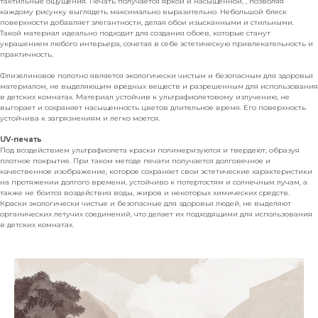
тактильные ощущения. Печать получается яркой и насыщенной, , позволяя
каждому рисунку выглядеть максимально выразительно. Небольшой блеск
поверхности добавляет элегантности, делая обои изысканными и стильными.
Такой материал идеально подходит для создания обоев, которые станут
украшением любого интерьера, сочетая в себе эстетическую привлекательность и
практичность.
Флизелиновое полотно является экологически чистым и безопасным для здоровья
материалом, не выделяющим вредных веществ и разрешенным для использования
в детских комнатах. Материал устойчив к ультрафиолетовому излучению, не
выгорает и сохраняет насыщенность цветов длительное время. Его поверхность
устойчива к загрязнениям и легко моется.
UV-печать
Под воздействием ультрафиолета краски полимеризуются и твердеют, образуя
плотное покрытие. При таком методе печати получается долговечное и
качественное изображение, которое сохраняет свои эстетические характеристики
на протяжении долгого времени, устойчиво к потертостям и солнечным лучам, а
также не боится воздействия воды, жиров и некоторых химических средств.
Краски экологически чистые и безопасные для здоровья людей, не выделяют
органических летучих соединений, что делает их подходящими для использования
в детских комнатах.