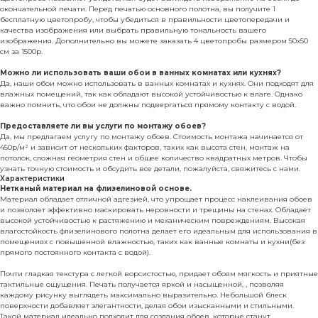
окончательной печати. Перед печатью основного полотна, вы получите 1
бесплатную цветопробу, чтобы убедиться в правильности цветопередачи и
качества изображения или выбрать правильную тональность вашего
изображения. Дополнительно вы можете заказать 4 цветопробы размером 50х50
см за 1500р.
Можно ли использовать ваши обои в ванных комнатах или кухнях?
Да, наши обои можно использовать в ванных комнатах и кухнях. Они подходят для
влажных помещений, так как обладают высокой устойчивостью к влаге. Однако
важно помнить, что обои не должны подвергаться прямому контакту с водой.
Предоставляете ли вы услуги по монтажу обоев?
Да, мы предлагаем услугу по монтажу обоев. Стоимость монтажа начинается от
450р/м² и зависит от нескольких факторов, таких как высота стен, монтаж на
потолок, сложная геометрия стен и общее количество квадратных метров. Чтобы
узнать точную стоимость и обсудить все детали, пожалуйста, свяжитесь с нами.
Характеристики
Нетканый материал на флизелиновой основе.
Материал обладает отличной адгезией, что упрощает процесс наклеивания обоев
и позволяет эффективно маскировать неровности и трещины на стенах. Обладает
высокой устойчивостью к растяжению и механическим повреждениям. Высокая
влагостойкость флизелинового полотна делает его идеальным для использования в
помещениях с повышенной влажностью, таких как ванные комнаты и кухни(без
прямого постоянного контакта с водой).
Почти гладкая текстура с легкой ворсистостью, придает обоям мягкость и приятные
тактильные ощущения. Печать получается яркой и насыщенной, , позволяя
каждому рисунку выглядеть максимально выразительно. Небольшой блеск
поверхности добавляет элегантности, делая обои изысканными и стильными.
Такой материал идеально подходит для создания обоев, которые станут