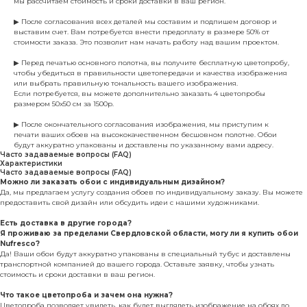
мы рассчитаем стоимость и сроки доставки в ваш регион.
▶ После согласования всех деталей мы составим и подпишем договор и
выставим счет. Вам потребуется внести предоплату в размере 50% от
стоимости заказа. Это позволит нам начать работу над вашим проектом.
▶ Перед печатью основного полотна, вы получите бесплатную цветопробу,
чтобы убедиться в правильности цветопередачи и качества изображения
или выбрать правильную тональность вашего изображения.
Если потребуется, вы можете дополнительно заказать 4 цветопробы
размером 50х50 см за 1500р.
▶ После окончательного согласования изображения, мы приступим к
печати ваших обоев на высококачественном бесшовном полотне. Обои
будут аккуратно упакованы и доставлены по указанному вами адресу.
Часто задаваемые вопросы (FAQ)
Характеристики
Часто задаваемые вопросы (FAQ)
Можно ли заказать обои с индивидуальным дизайном?
Да, мы предлагаем услугу создания обоев по индивидуальному заказу. Вы можете
предоставить свой дизайн или обсудить идеи с нашими художниками.
Есть доставка в другие города?
Я проживаю за пределами Свердловской области, могу ли я купить обои
Nufresco?
Да! Ваши обои будут аккуратно упакованы в специальный тубус и доставлены
транспортной компанией до вашего города. Оставьте заявку, чтобы узнать
стоимость и сроки доставки в ваш регион.
Что такое цветопроба и зачем она нужна?
Цветопроба позволяет увидеть, как будет выглядеть изображение на обоях до