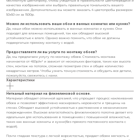
бесплатную цветопробу, чтобы убедиться в правильности цветопередачи и
качества изображения или выбрать правильную тональность вашего
изображения. Дополнительно вы можете заказать 4 цветопробы размером
50х50 см за 1500р.
Можно ли использовать ваши обои в ванных комнатах или кухнях?
Да, наши обои можно использовать в ванных комнатах и кухнях. Они
подходят для влажных помещений, так как обладают высокой
устойчивостью к влаге. Однако важно помнить, что обои не должны
подвергаться прямому контакту с водой.
Предоставляете ли вы услуги по монтажу обоев?
Да, мы предлагаем услугу по монтажу обоев. Стоимость монтажа
начинается от 450р/м² и зависит от нескольких факторов, таких как высота
стен, монтаж на потолок, сложная геометрия стен и общее количество
квадратных метров. Чтобы узнать точную стоимость и обсудить все детали,
пожалуйста, свяжитесь с нами.
Характеристики
Нетканый материал на флизелиновой основе.
Материал обладает отличной адгезией, что упрощает процесс наклеивания
обоев и позволяет эффективно маскировать неровности и трещины на
стенах. Обладает высокой устойчивостью к растяжению и механическим
повреждениям. Высокая влагостойкость флизелинового полотна делает его
идеальным для использования в помещениях с повышенной влажностью,
таких как ванные комнаты и кухни(без прямого постоянного контакта с
водой).
Почти гладкая текстура с легкой ворсистостью, придает обоям мягкость и