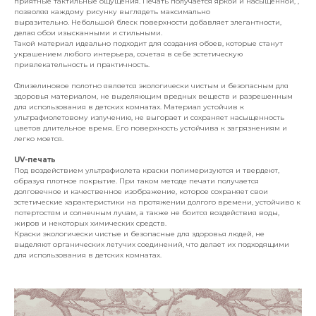
приятные тактильные ощущения. Печать получается яркой и насыщенной, ,
позволяя каждому рисунку выглядеть максимально
выразительно. Небольшой блеск поверхности добавляет элегантности,
делая обои изысканными и стильными.
Такой материал идеально подходит для создания обоев, которые станут
украшением любого интерьера, сочетая в себе эстетическую
привлекательность и практичность.
Флизелиновое полотно является экологически чистым и безопасным для
здоровья материалом, не выделяющим вредных веществ и разрешенным
для использования в детских комнатах. Материал устойчив к
ультрафиолетовому излучению, не выгорает и сохраняет насыщенность
цветов длительное время. Его поверхность устойчива к загрязнениям и
легко моется.
UV-печать
Под воздействием ультрафиолета краски полимеризуются и твердеют,
образуя плотное покрытие. При таком методе печати получается
долговечное и качественное изображение, которое сохраняет свои
эстетические характеристики на протяжении долгого времени, устойчиво к
потертостям и солнечным лучам, а также не боится воздействия воды,
жиров и некоторых химических средств.
Краски экологически чистые и безопасные для здоровья людей, не
выделяют органических летучих соединений, что делает их подходящими
для использования в детских комнатах.